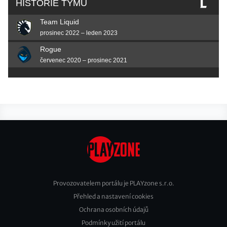
HISTORIE TÝMŮ
Team Liquid
prosinec 2022 – leden 2023
Rogue
červenec 2020 – prosinec 2021
Provozovatelem portálu je PLAYzone s.r.o.
Přehled a nastavení cookies
Footer
Ochrana osobních údajů
2
Podmínky užití portálu