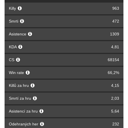
Killy
963
Smrti
472
Asistence
1309
KDA
4,81
CS
68154
Win rate
66,2%
Killů za hru
4,15
Smrtí za hru
2,03
Asistencí za hru
5,64
Odehraných her
232