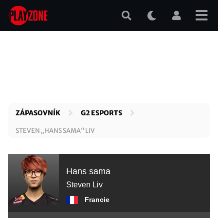
Přejít
k
hlavnímu
obsahu
ZÁPASOVNÍK
G2 ESPORTS
STEVEN „HANS SAMA“ LIV
Hans sama
Steven Liv
Francie