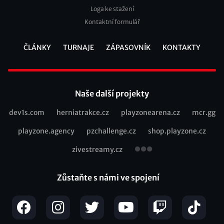
Loga ke stažení
Kontaktní formulář
ČLÁNKY
TURNAJE
ZÁPASOVNÍK
KONTAKTY
Footer
Naše další projekty
dev1s.com
herniatrakce.cz
playzonearena.cz
mcr.gg
Recommended
playzone.agency
pzchallenge.cz
shop.playzone.cz
links
zivestreamy.cz
Zůstaňte s námi ve spojení