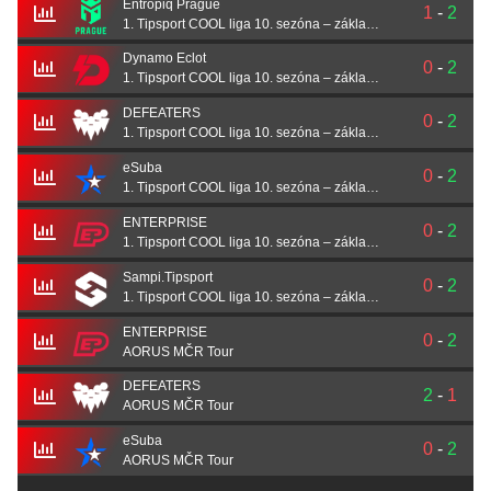
Entropiq Prague
1
-
2
1. Tipsport COOL liga 10. sezóna – základní část
Dynamo Eclot
0
-
2
1. Tipsport COOL liga 10. sezóna – základní část
DEFEATERS
0
-
2
1. Tipsport COOL liga 10. sezóna – základní část
eSuba
0
-
2
1. Tipsport COOL liga 10. sezóna – základní část
ENTERPRISE
0
-
2
1. Tipsport COOL liga 10. sezóna – základní část
Sampi.Tipsport
0
-
2
1. Tipsport COOL liga 10. sezóna – základní část
ENTERPRISE
0
-
2
AORUS MČR Tour
DEFEATERS
2
-
1
AORUS MČR Tour
eSuba
0
-
2
AORUS MČR Tour