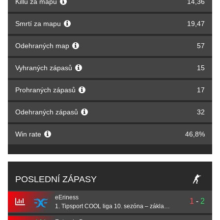
Killů za mapu
14,36
Smrtí za mapu
19,47
Odehraných map
57
Vyhraných zápasů
15
Prohraných zápasů
17
Odehraných zápasů
32
Win rate
46,8%
POSLEDNÍ ZÁPASY
eEriness
1
-
2
1. Tipsport COOL liga 10. sezóna – základní část