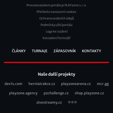
Provozovatelem portálu je PLAYzone s.r.o.
Přehled a nastavení cookies
Footer
Ochrana osobních údajů
2
Podmínky užití portálu
Loga ke stažení
Kontaktní formulář
ČLÁNKY
TURNAJE
ZÁPASOVNÍK
KONTAKTY
Footer
Naše další projekty
dev1s.com
herniatrakce.cz
playzonearena.cz
mcr.gg
Recommended
playzone.agency
pzchallenge.cz
shop.playzone.cz
links
zivestreamy.cz