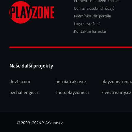
Přehled a nastavení cookies
Footer
Ochrana osobních údajů
2
Podmínky užití portálu
Loga ke stažení
Kontaktní formulář
Naše další projekty
dev1s.com
herniatrakce.cz
playzonearena.
Recommended
pzchallenge.cz
shop.playzone.cz
zivestreamy.cz
links
© 2009-2026
PLAYzone.cz