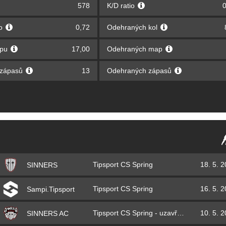
578
K/D ratio
0
lo
0,72
Odehraných kol
apu
17,00
Odehraných map
 zápasů
13
Odehraných zápasů
Tipsport CS Spring
18. 5. 
SINNERS
Tipsport CS Spring
16. 5. 
Sampi.Tipsport
Tipsport CS Spring - uzavřená kvalifikace
10. 5. 
SINNERS AC