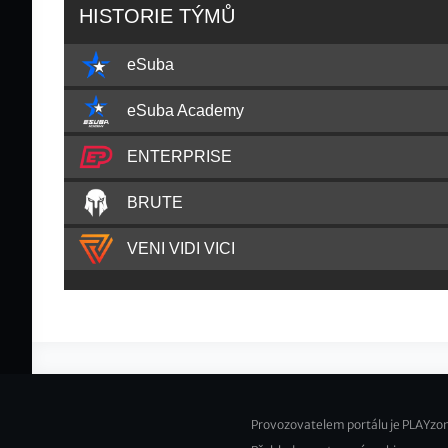
HISTORIE TÝMŮ
eSuba
eSuba Academy
ENTERPRISE
BRUTE
VENI VIDI VICI
Provozovatelem portálu je PLAYzon