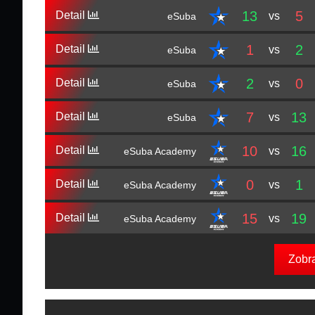
13
5
Detail
vs
eSuba
1
2
Detail
vs
eSuba
2
0
Detail
vs
eSuba
7
13
Detail
vs
eSuba
10
16
Detail
vs
eSuba Academy
0
1
Detail
vs
eSuba Academy
15
19
Detail
vs
eSuba Academy
Zobr