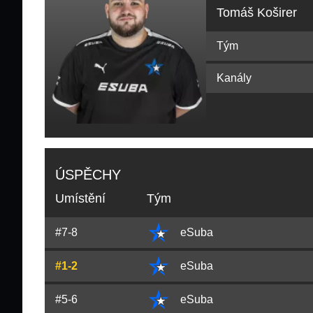
Tomáš Koširer
Tým
Kanály
ÚSPĚCHY
Umístění
Tým
#7-8
eSuba
#1-2
eSuba
#5-6
eSuba