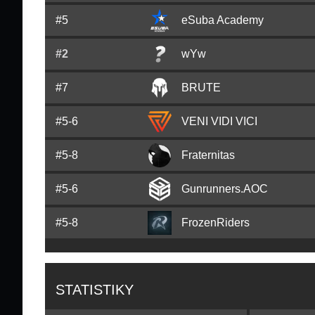
#5
eSuba Academy
#2
wYw
#7
BRUTE
#5-6
VENI VIDI VICI
#5-8
Fraternitas
#5-6
Gunrunners.AOC
#5-8
FrozenRiders
STATISTIKY