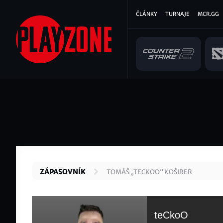
Přejít
Hlavní
ČLÁNKY
TURNAJE
MCR.GG
k
hlavnímu
navigace
obsahu
ZÁPASOVNÍK
TOMÁŠ „TECKOO“ KOŠIRER
teCkoO