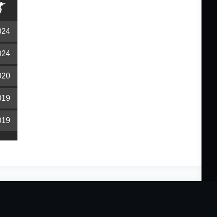
024
024
020
019
019