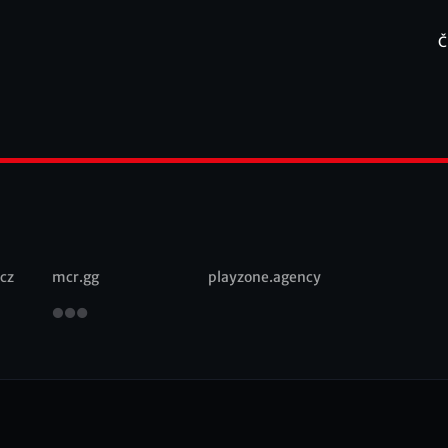
Č
F
cz
mcr.gg
playzone.agency