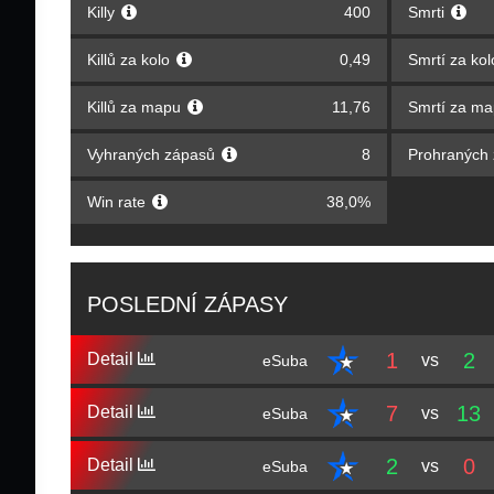
Killy
400
Smrti
Killů za kolo
0,49
Smrtí za ko
Killů za mapu
11,76
Smrtí za m
Vyhraných zápasů
8
Prohraných
Win rate
38,0%
POSLEDNÍ ZÁPASY
1
2
Detail
vs
eSuba
7
13
Detail
vs
eSuba
2
0
Detail
vs
eSuba