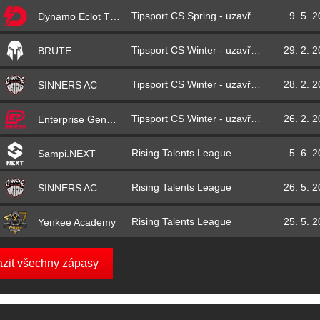
Tipsport CS Spring - uzavřená kvalifikace
9. 5. 
Dynamo Eclot Thunders
Tipsport CS Winter - uzavřená kvalifikace
29. 2. 
BRUTE
Tipsport CS Winter - uzavřená kvalifikace
28. 2. 
SINNERS AC
Tipsport CS Winter - uzavřená kvalifikace
26. 2. 
Enterprise Genesis
Rising Talents League
5. 6. 
Sampi.NEXT
Rising Talents League
26. 5. 
SINNERS AC
Rising Talents League
25. 5. 
Yenkee Academy
azit všechny zápasy