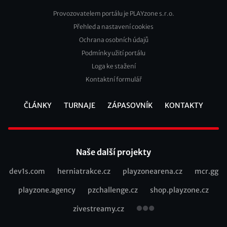
Provozovatelem portálu je PLAYzone s.r.o.
Přehled a nastavení cookies
Footer
Ochrana osobních údajů
2
Podmínky užití portálu
Loga ke stažení
Kontaktní formulář
ČLÁNKY
TURNAJE
ZÁPASOVNÍK
KONTAKTY
Footer
Naše další projekty
dev1s.com
herniatrakce.cz
playzonearena.cz
mcr.gg
Recommended
playzone.agency
pzchallenge.cz
shop.playzone.cz
links
zivestreamy.cz