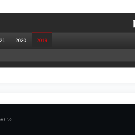
21
2020
2019
e s.r.o.