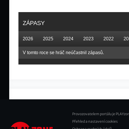
ZÁPASY
2026
2025
2024
2023
2022
20
V tomto roce se hráč neúčastnil zápasů.
Provozovatelem portálu je PLAYzon
Přehled a nastavení cookies
Footer
Ochrana osobních údajů