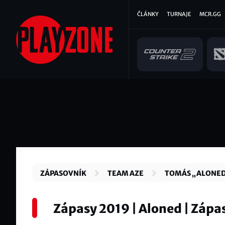
Přejít
Hlavní
ČLÁNKY
TURNAJE
MCR.GG
k
hlavnímu
navigace
obsahu
ZÁPASOVNÍK
TEAM AZE
TOMÁS „ALONED
Zápasy 2019 | Aloned | Zápa