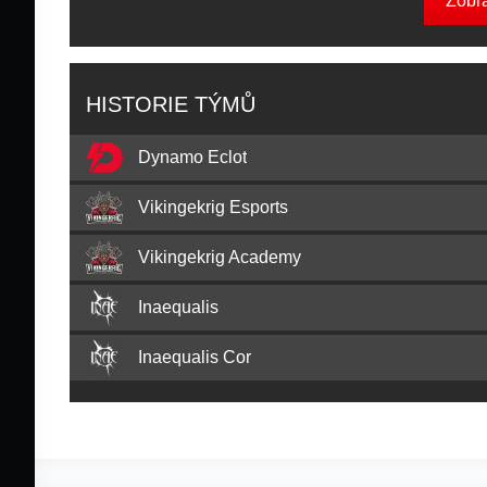
Zobr
HISTORIE TÝMŮ
Dynamo Eclot
Vikingekrig Esports
Vikingekrig Academy
Inaequalis
Inaequalis Cor