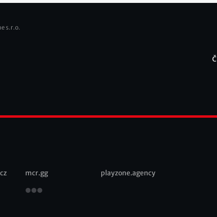
e s.r.o.
Č
F
cz
mcr.gg
playzone.agency