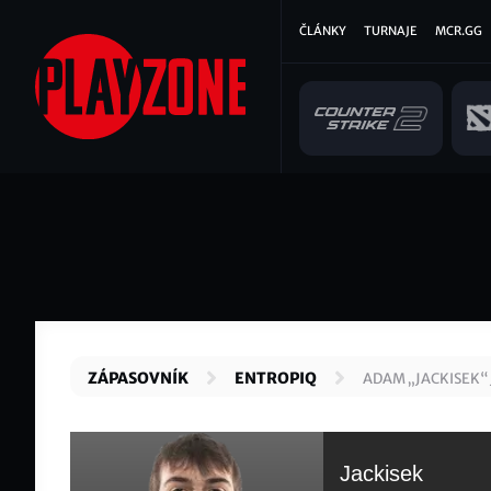
Přejít
Hlavní
ČLÁNKY
TURNAJE
MCR.GG
k
hlavnímu
navigace
obsahu
ZÁPASOVNÍK
ENTROPIQ
ADAM „JACKISEK“
Jackisek