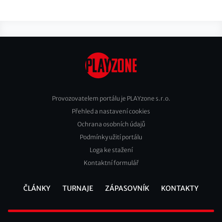
Provozovatelem portálu je PLAYzone s.r.o.
Přehled a nastavení cookies
Footer
Ochrana osobních údajů
2
Podmínky užití portálu
Loga ke stažení
Kontaktní formulář
ČLÁNKY
TURNAJE
ZÁPASOVNÍK
KONTAKTY
Footer