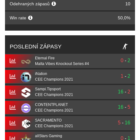
Odehraných zápasů
10
Win rate
50,0%
POSLEDNÍ ZÁPASY
Eternal Fire
0
-
2
Malta Vibes Knockout Series #4
iNation
1
-
2
CEE Champions 2021
Sampi.Tipsport
16
-
2
CEE Champions 2021
CONTENTPLANET
16
-
5
CEE Champions 2021
SACRAMENTO
5
-
16
CEE Champions 2021
allStars Gaming
0
-
1