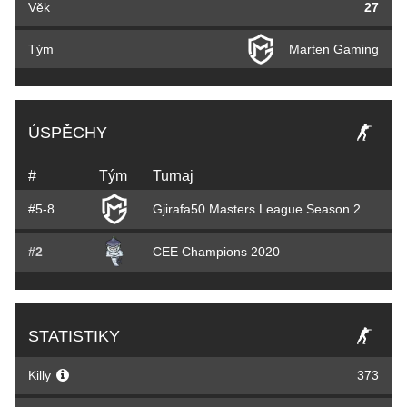
Věk
27
Tým
Marten Gaming
ÚSPĚCHY
#
Tým
Turnaj
#5-8
Gjirafa50 Masters League Season 2
#2
CEE Champions 2020
STATISTIKY
Killy
373