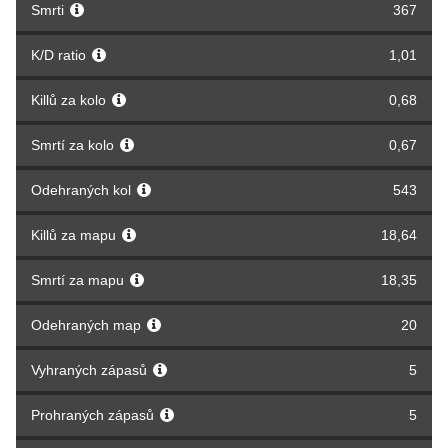
Smrti
367
K/D ratio
1,01
Killů za kolo
0,68
Smrtí za kolo
0,67
Odehraných kol
543
Killů za mapu
18,64
Smrtí za mapu
18,35
Odehraných map
20
Vyhraných zápasů
5
Prohraných zápasů
5