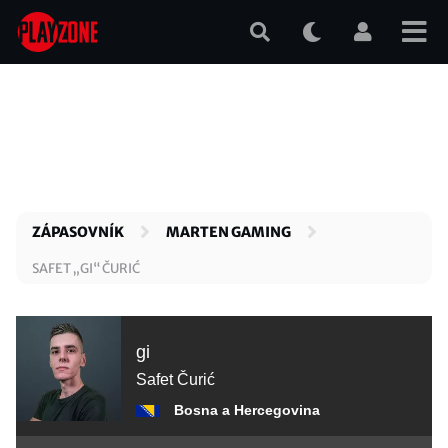
Přejít
k
hlavnímu
obsahu
ZÁPASOVNÍK
MARTEN GAMING
SAFET „GI“ ČURIĆ
gi
Safet Čurić
Bosna a Hercegovina