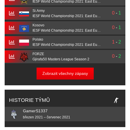
IESF World Championship 2021: East Europe
Si.Army
0
-
1
IESF World Championship 2021: East Europe
Kosovo
0
-
1
IESF World Championship 2021: East Europe
Polsko
1
-
2
IESF World Championship 2021: East Europe
FORZE
0
-
2
Gjirafa50 Masters League Season 2
Zobrazit všechny zápasy
HISTORIE TÝMŮ
GamerS1337
březen 2021 – červenec 2021