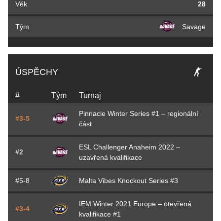
Věk
28
Tým
Savage
ÚSPĚCHY
#
Tým
Turnaj
Pinnacle Winter Series #1 – regionální
#3-5
část
ESL Challenger Anaheim 2022 –
#2
uzavřená kvalifikace
#5-8
Malta Vibes Knockout Series #3
IEM Winter 2021 Europe – otevřená
#3-4
kvalifikace #1