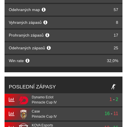
Odehraných map
57
Vyhraných zápasů
8
Prohraných zápasů
17
Odehraných zápasů
25
Win rate
32,0%
POSLEDNÍ ZÁPASY
Dynamo Eclot
1
-
2
Pinnacle Cup IV
Case
16
-
11
Pinnacle Cup IV
KOVA Esports