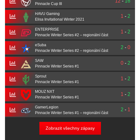
12
-
16
Pinnacle Cup III
HAVU Gaming
1
-
2
Elisa Invitational Winter 2021
ENTERPRISE
1
-
2
Pinnacle Winter Series #2 – regionální část
eSuba
2
-
0
Pinnacle Winter Series #2 – regionální část
SAW
0
-
2
Pinnacle Winter Series #1
Sprout
1
-
2
Pinnacle Winter Series #1
MOUZ NXT
1
-
2
Pinnacle Winter Series #1
GamerLegion
2
-
1
Pinnacle Winter Series #1 – regionální část
Zobrazit všechny zápasy