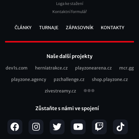
Loga ke stažení
Kontaktní formulář
ČLÁNKY
TURNAJE
ZÁPASOVNÍK
KONTAKTY
Footer
Naše další projekty
dev1s.com
herniatrakce.cz
playzonearena.cz
mcr.gg
Recommended
playzone.agency
pzchallenge.cz
shop.playzone.cz
links
zivestreamy.cz
Zůstaňte s námi ve spojení