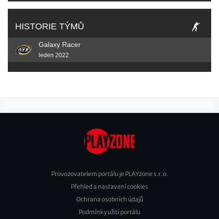
HISTORIE TÝMŮ
Galaxy Racer
leden 2022
Provozovatelem portálu je PLAYzone s.r.o.
Přehled a nastavení cookies
Footer
Ochrana osobních údajů
2
Podmínky užití portálu