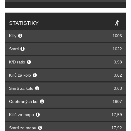
STATISTIKY
Killy
1003
Smrti
1022
K/D ratio
0,98
Killů za kolo
0,62
Smrtí za kolo
0,63
Odehraných kol
1607
Killů za mapu
17,59
Smrtí za mapu
17,92