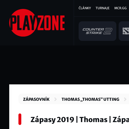
Přejít
Hlavní
ČLÁNKY
TURNAJE
MCR.GG
k
hlavnímu
navigace
obsahu
ZÁPASOVNÍK
THOMAS „THOMAS“ UTTING
Zápasy 2019 | Thomas | Záp