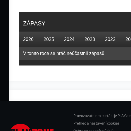
ZÁPASY
2026
2025
2024
2023
2022
20
V tomto roce se hráč neúčastnil zápasů.
Provozovatelem portálu je PLAYzon
Přehled a nastavení cookies
Footer
Ochrana osobních údajů