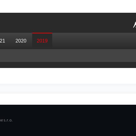
21
2020
2019
e s.r.o.