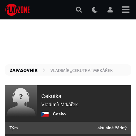
Přejít
k
hlavnímu
obsahu
ZÁPASOVNÍK
VLADIMÍR „CEKUTKA“ MRKÁŘEK
Cekutka
Vladimír Mrkářek
Česko
Tým
aktuálně žádný