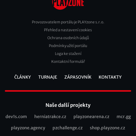
Provozovatelem portálu je PLAYzone s.r.o.
Přehled a nastavení cookies
Footer
Ochrana osobních údajů
2
Podmínky užití portálu
Loga ke stažení
Kontaktní formulář
ČLÁNKY
TURNAJE
ZÁPASOVNÍK
KONTAKTY
Footer
Naše další projekty
dev1s.com
herniatrakce.cz
playzonearena.cz
mcr.gg
Recommended
playzone.agency
pzchallenge.cz
shop.playzone.cz
links