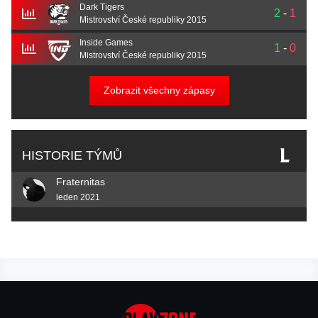
Dark Tigers
2
-
1
Mistrovství České republiky 2015
Inside Games
1
-
0
Mistrovství České republiky 2015
Zobrazit všechny zápasy
HISTORIE TÝMŮ
Fraternitas
leden 2021