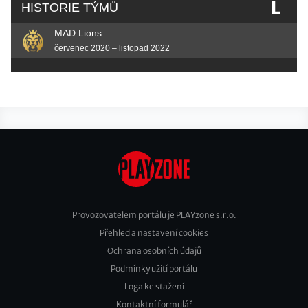
HISTORIE TÝMŮ
MAD Lions
červenec 2020 – listopad 2022
Provozovatelem portálu je PLAYzone s.r.o.
Přehled a nastavení cookies
Footer
Ochrana osobních údajů
2
Podmínky užití portálu
Loga ke stažení
Kontaktní formulář