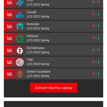
CLG
1
-
0
LCS 2023 Spring
Cloud9
0
-
1
LCS 2023 Spring
Immortals
0
-
1
LCS 2023 Spring
FlyQuest
0
-
1
LCS 2023 Spring
Evil Geniuses
1
-
0
LCS 2023 Spring
TSM
0
-
1
LCS 2023 Spring
Golden Guardians
0
-
1
LCS 2023 Spring
Zobrazit všechny zápasy