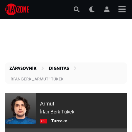
Přejít
k
hlavnímu
obsahu
ZÁPASOVNÍK
DIGNITAS
İRFAN BERK „ARMUT“ TÜKEK
Armut
İrfan Berk Tükek
Turecko