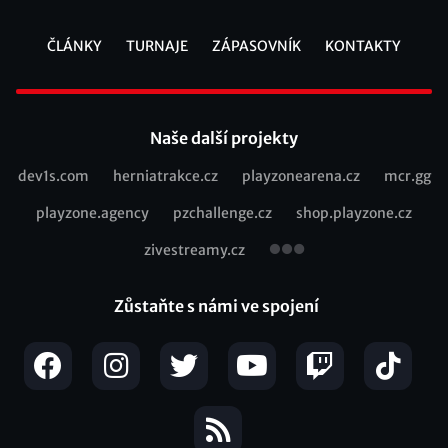
ČLÁNKY
TURNAJE
ZÁPASOVNÍK
KONTAKTY
Footer
Naše další projekty
dev1s.com
herniatrakce.cz
playzonearena.cz
mcr.gg
Recommended
playzone.agency
pzchallenge.cz
shop.playzone.cz
links
zivestreamy.cz
Zůstaňte s námi ve spojení