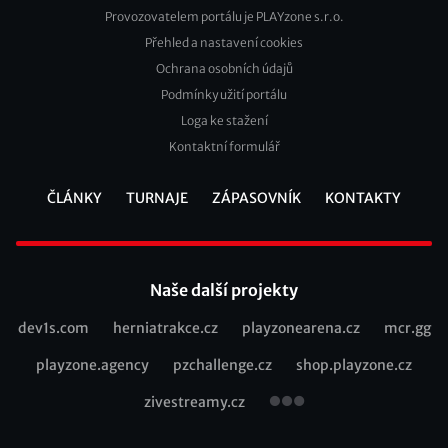
Provozovatelem portálu je PLAYzone s.r.o.
Přehled a nastavení cookies
Footer
Ochrana osobních údajů
2
Podmínky užití portálu
Loga ke stažení
Kontaktní formulář
ČLÁNKY
TURNAJE
ZÁPASOVNÍK
KONTAKTY
Footer
Naše další projekty
dev1s.com
herniatrakce.cz
playzonearena.cz
mcr.gg
Recommended
playzone.agency
pzchallenge.cz
shop.playzone.cz
links
zivestreamy.cz