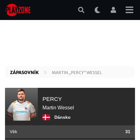
Přejít
k
hlavnímu
obsahu
ZÁPASOVNÍK
MARTIN „PERCY“ WESSEL
PERCY
Martin Wessel
Dánsko
Věk
31