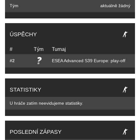
Tým
aktuálně žádný
ÚSPĚCHY
#
Tým
Turnaj
#2
ESEA Advanced S39 Europe: play-off
STATISTIKY
U hráče zatím neevidujeme statistiky.
POSLEDNÍ ZÁPASY