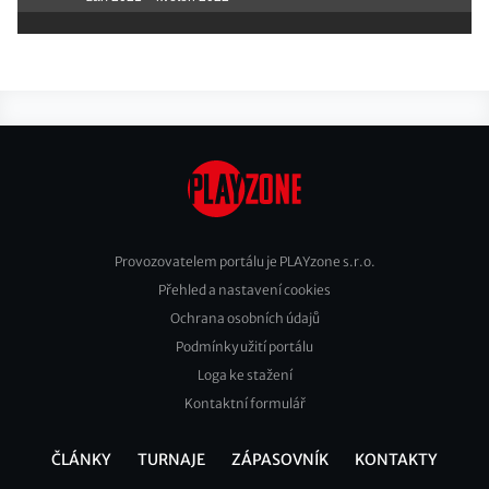
Provozovatelem portálu je PLAYzone s.r.o.
Přehled a nastavení cookies
Footer
Ochrana osobních údajů
2
Podmínky užití portálu
Loga ke stažení
Kontaktní formulář
ČLÁNKY
TURNAJE
ZÁPASOVNÍK
KONTAKTY