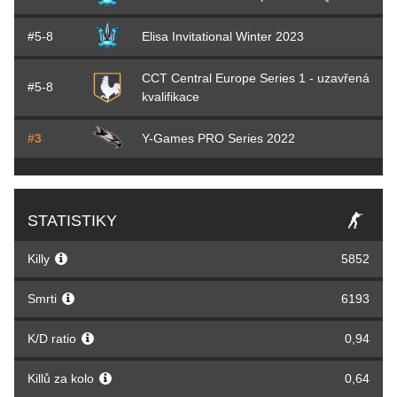
#5-8
Elisa Invitational Winter 2023
CCT Central Europe Series 1 - uzavřená
#5-8
kvalifikace
#3
Y-Games PRO Series 2022
STATISTIKY
Killy
5852
Smrti
6193
K/D ratio
0,94
Killů za kolo
0,64