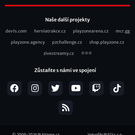
Footer
Naše další projekty
dev1s.com
herniatrakce.cz
playzonearena.cz
mcr.gg
Recommended
playzone.agency
pzchallenge.cz
shop.playzone.cz
links
zivestreamy.cz
Zůstaňte s námi ve spojení
© 2009-2026
PLAYzone.cz
Vytvořilo PLEGI s.r.o.