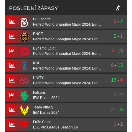
POSLEDNÍ ZÁPASY
B8 Esports
0
-
2
Perfect World Shanghai Major 2024: European Qualifier A
ENCE
2
-
1
Perfect World Shanghai Major 2024: European Qualifier A
Dynamo Eclot
7
-
13
Perfect World Shanghai Major 2024: European Qualifier A
KOI
9
-
13
Perfect World Shanghai Major 2024: European Qualifier A
UNiTY
13
-
6
Perfect World Shanghai Major 2024: European Qualifier A
Falcons
0
-
2
IEM Dallas 2024
Team Vitality
12
-
16
IEM Dallas 2024
FaZe Clan
1
-
2
ESL Pro League Season 19