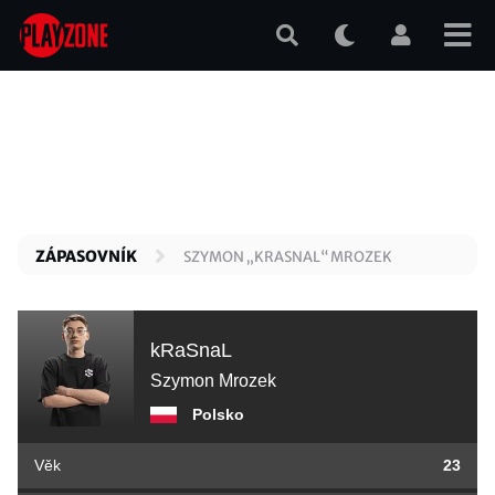
Přejít
k
hlavnímu
obsahu
ZÁPASOVNÍK
SZYMON „KRASNAL“ MROZEK
kRaSnaL
Szymon Mrozek
Polsko
Věk
23