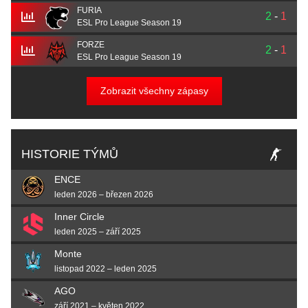
FURIA
2
-
1
ESL Pro League Season 19
FORZE
2
-
1
ESL Pro League Season 19
Zobrazit všechny zápasy
HISTORIE TÝMŮ
ENCE
leden 2026 – březen 2026
Inner Circle
leden 2025 – září 2025
Monte
listopad 2022 – leden 2025
AGO
září 2021 – květen 2022