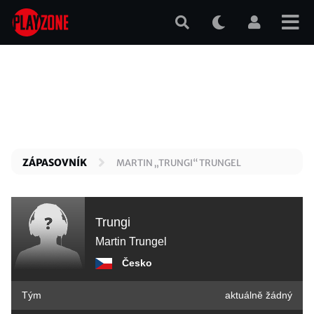
Přejít
k
hlavnímu
obsahu
ZÁPASOVNÍK
MARTIN „TRUNGI“ TRUNGEL
Trungi
Martin Trungel
Česko
Tým
aktuálně žádný