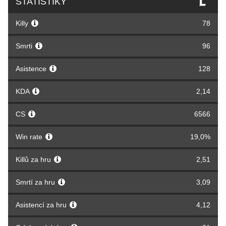
STATISTIKY
Killy
78
Smrti
96
Asistence
128
KDA
2,14
CS
6566
Win rate
19,0%
Killů za hru
2,51
Smrtí za hru
3,09
Asistencí za hru
4,12