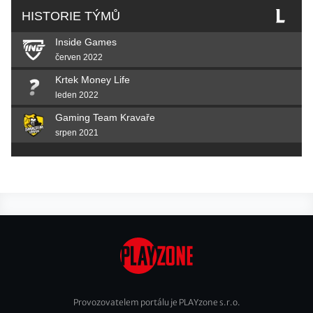
HISTORIE TÝMŮ
Inside Games
červen 2022
Krtek Money Life
leden 2022
Gaming Team Kravaře
srpen 2021
Provozovatelem portálu je PLAYzone s.r.o.