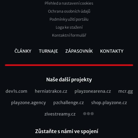
Přehled a nastavení cookies
Footer
Ochrana osobních údajů
2
Podmínky užití portálu
Loga ke stažení
Kontaktní formulář
ČLÁNKY
TURNAJE
ZÁPASOVNÍK
KONTAKTY
Footer
Naše další projekty
dev1s.com
herniatrakce.cz
playzonearena.cz
mcr.gg
Recommended
playzone.agency
pzchallenge.cz
shop.playzone.cz
links
zivestreamy.cz
Zůstaňte s námi ve spojení