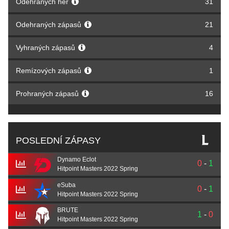
Odehraných her
31
Odehraných zápasů
21
Vyhraných zápasů
4
Remízových zápasů
1
Prohraných zápasů
16
POSLEDNÍ ZÁPASY
Dynamo Eclot
0
-
1
Hitpoint Masters 2022 Spring
eSuba
0
-
1
Hitpoint Masters 2022 Spring
BRUTE
1
-
0
Hitpoint Masters 2022 Spring