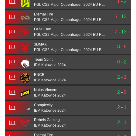
1
-
2
PGL CS2 Major Copenhagen 2024 EU RMR A
Eternal Fire
5
-
13
PGL CS2 Major Copenhagen 2024 EU RMR A
FaZe Clan
7
-
13
PGL CS2 Major Copenhagen 2024 EU RMR A
3DMAX
13
-
8
PGL CS2 Major Copenhagen 2024 EU RMR A
Team Spirit
0
-
2
IEM Katowice 2024
ENCE
2
-
1
IEM Katowice 2024
Natus Vincere
2
-
0
IEM Katowice 2024
Complexity
2
-
1
IEM Katowice 2024
Rebels Gaming
2
-
1
IEM Katowice 2024
Eternal Fire