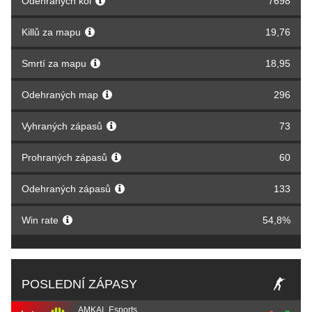
Odehraných kol
7698
Killů za mapu
19,76
Smrtí za mapu
18,95
Odehraných map
296
Vyhraných zápasů
73
Prohraných zápasů
60
Odehraných zápasů
133
Win rate
54,8%
POSLEDNÍ ZÁPASY
AMKAL Esports