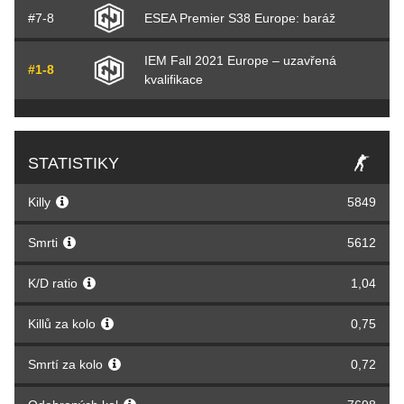
#7-8
ESEA Premier S38 Europe: baráž
IEM Fall 2021 Europe – uzavřená
#1-8
kvalifikace
STATISTIKY
Killy
5849
Smrti
5612
K/D ratio
1,04
Killů za kolo
0,75
Smrtí za kolo
0,72