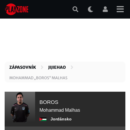
Přejít
k
hlavnímu
obsahu
ZÁPASOVNÍK
JIJIEHAO
MOHAMMAD „BOROS“ MALHAS
BOROS
Mohammad Malhas
Jordánsko