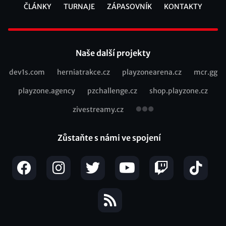
ČLÁNKY
TURNAJE
ZÁPASOVNÍK
KONTAKTY
Footer
Naše další projekty
dev1s.com
herniatrakce.cz
playzonearena.cz
mcr.gg
Recommended
playzone.agency
pzchallenge.cz
shop.playzone.cz
links
zivestreamy.cz
Zůstaňte s námi ve spojení