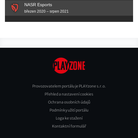
NASR Esports
březen 2020 – srpen 2021
Provozovatelem portálu je PLAYzone s.r.o.
Přehled a nastavení cookies
Footer
Ochrana osobních údajů
2
Podmínky užití portálu
Loga ke stažení
Kontaktní formulář