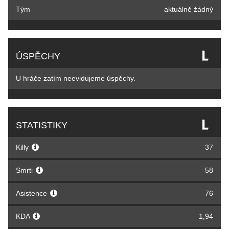
Tým
aktuálně žádný
ÚSPĚCHY
U hráče zatím neevidujeme úspěchy.
STATISTIKY
Killy
37
Smrti
58
Asistence
76
KDA
1,94