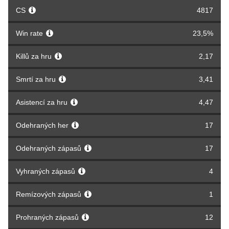
CS
4817
Win rate
23,5%
Killů za hru
2,17
Smrtí za hru
3,41
Asistencí za hru
4,47
Odehraných her
17
Odehraných zápasů
17
Vyhraných zápasů
4
Remízových zápasů
1
Prohraných zápasů
12