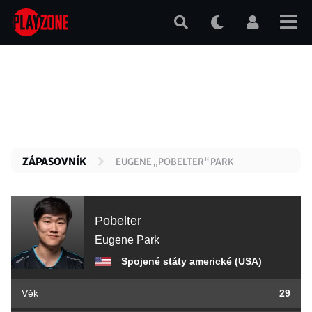
Přejít
k
hlavnímu
obsahu
ZÁPASOVNÍK
EUGENE „POBELTER“ PARK
Pobelter
Eugene Park
Spojené státy americké (USA)
Věk
29