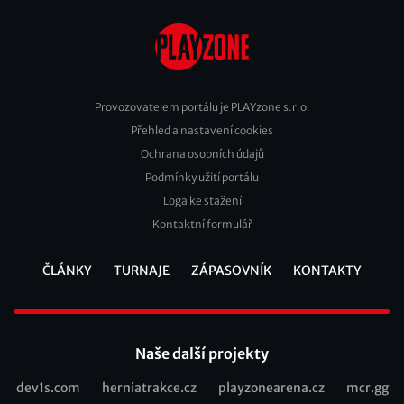
Provozovatelem portálu je PLAYzone s.r.o.
Přehled a nastavení cookies
Footer
Ochrana osobních údajů
2
Podmínky užití portálu
Loga ke stažení
Kontaktní formulář
ČLÁNKY
TURNAJE
ZÁPASOVNÍK
KONTAKTY
Footer
Naše další projekty
dev1s.com
herniatrakce.cz
playzonearena.cz
mcr.gg