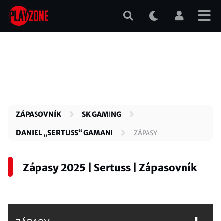
Přejít
k
hlavnímu
obsahu
ZÁPASOVNÍK
SK GAMING
DANIEL „SERTUSS“ GAMANI
ZÁPASY
Zápasy 2025 | Sertuss | Zápasovník