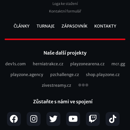
Loga ke stažení
Kontaktní formulář
ČLÁNKY
TURNAJE
ZÁPASOVNÍK
KONTAKTY
Footer
Naše další projekty
dev1s.com
herniatrakce.cz
playzonearena.cz
mcr.gg
Recommended
playzone.agency
pzchallenge.cz
shop.playzone.cz
links
zivestreamy.cz
Zůstaňte s námi ve spojení