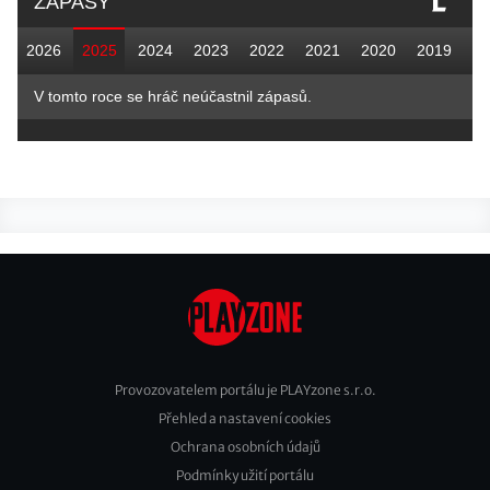
ZÁPASY
2026
2025
2024
2023
2022
2021
2020
2019
V tomto roce se hráč neúčastnil zápasů.
Provozovatelem portálu je PLAYzone s.r.o.
Přehled a nastavení cookies
Footer
Ochrana osobních údajů
2
Podmínky užití portálu