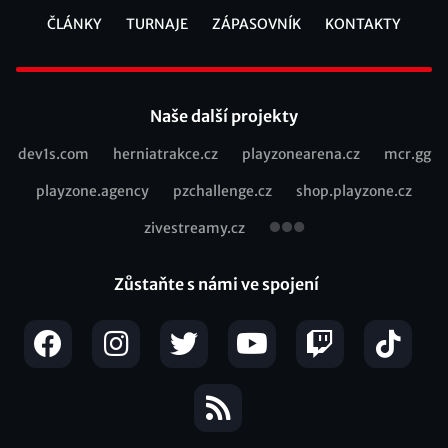
ČLÁNKY
TURNAJE
ZÁPASOVNÍK
KONTAKTY
Footer
Naše další projekty
dev1s.com
herniatrakce.cz
playzonearena.cz
mcr.gg
Recommended
playzone.agency
pzchallenge.cz
shop.playzone.cz
links
zivestreamy.cz
Zůstaňte s námi ve spojení