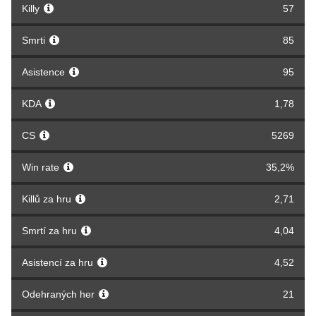
Killy
57
Smrti
85
Asistence
95
KDA
1,78
CS
5269
Win rate
35,2%
Killů za hru
2,71
Smrtí za hru
4,04
Asistencí za hru
4,52
Odehraných her
21