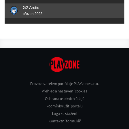
G2 Arctic
březen 2023
Provozovatelem portálu je PLAYzone s.r.o.
Přehled a nastavení cookies
Footer
Ochrana osobních údajů
2
Podmínky užití portálu
Loga ke stažení
Kontaktní formulář