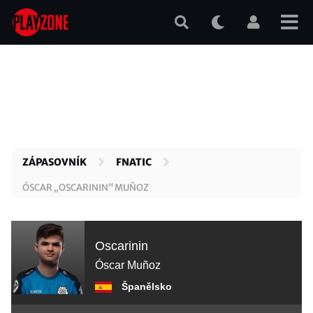
Přejít
k
hlavnímu
obsahu
ZÁPASOVNÍK
FNATIC
ÓSCAR „OSCARININ“ MUÑOZ
Oscarinin
Óscar Muñoz
Španělsko