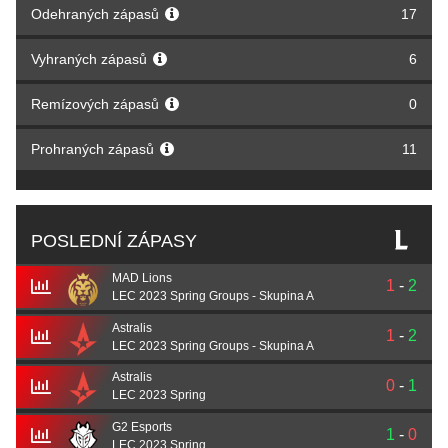
Odehraných zápasů
17
Vyhraných zápasů
6
Remízových zápasů
0
Prohraných zápasů
11
POSLEDNÍ ZÁPASY
MAD Lions
1
-
2
LEC 2023 Spring Groups - Skupina A
Astralis
1
-
2
LEC 2023 Spring Groups - Skupina A
Astralis
0
-
1
LEC 2023 Spring
G2 Esports
1
-
0
LEC 2023 Spring