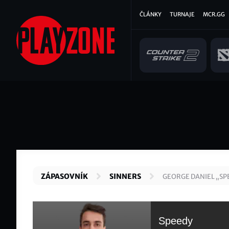
Přejít
Hlavní
ČLÁNKY
TURNAJE
MCR.GG
k
hlavnímu
navigace
obsahu
ZÁPASOVNÍK
SINNERS
GEORGE DANIEL „SP
Speedy