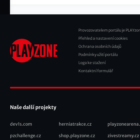
Provozovatelem portálu je PLAYzon
Přehled a nastavení cookies
Footer
Ochrana osobních údajů
2
Podmínky užití portálu
Loga ke stažení
Kontaktní formulář
Naše další projekty
dev1s.com
herniatrakce.cz
playzonearena.
Recommended
pzchallenge.cz
shop.playzone.cz
zivestreamy.cz