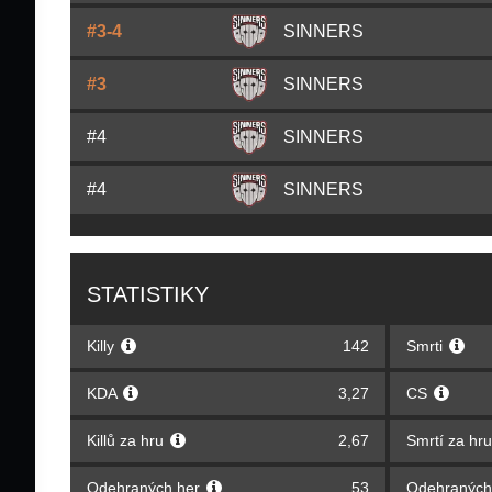
#3-4
SINNERS
#3
SINNERS
#4
SINNERS
#4
SINNERS
STATISTIKY
Killy
142
Smrti
KDA
3,27
CS
Killů za hru
2,67
Smrtí za hr
Odehraných her
53
Odehraných