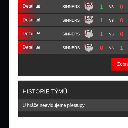
1
0
Detail
vs
SINNERS
1
0
Detail
vs
SINNERS
1
0
Detail
vs
SINNERS
0
1
Detail
vs
SINNERS
Zobr
HISTORIE TÝMŮ
U hráče neevidujeme přestupy.