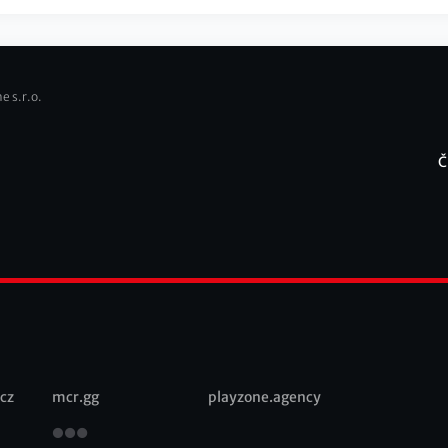
e s.r.o.
Č
F
cz
mcr.gg
playzone.agency