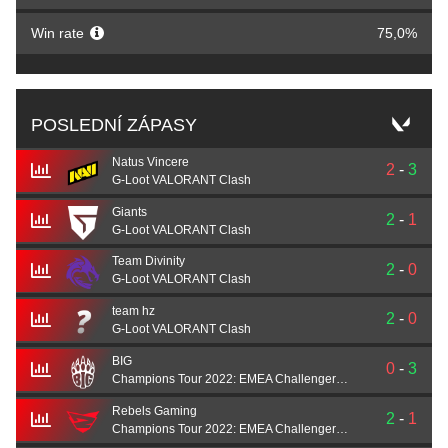
Win rate
75,0%
POSLEDNÍ ZÁPASY
Natus Vincere
2
-
3
G-Loot VALORANT Clash
Giants
2
-
1
G-Loot VALORANT Clash
Team Divinity
2
-
0
G-Loot VALORANT Clash
team hz
2
-
0
G-Loot VALORANT Clash
BIG
0
-
3
Champions Tour 2022: EMEA Challengers Promotion
Rebels Gaming
2
-
1
Champions Tour 2022: EMEA Challengers Promotion