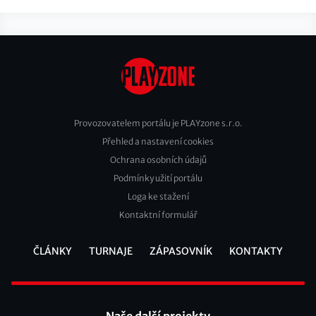
Provozovatelem portálu je PLAYzone s.r.o.
Přehled a nastavení cookies
Footer
Ochrana osobních údajů
2
Podmínky užití portálu
Loga ke stažení
Kontaktní formulář
ČLÁNKY
TURNAJE
ZÁPASOVNÍK
KONTAKTY
Footer