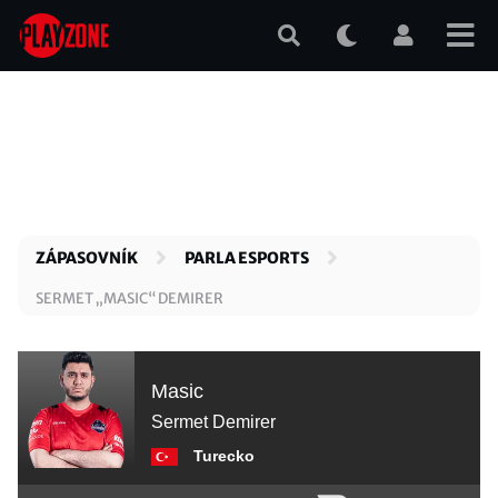
Přejít
k
hlavnímu
obsahu
ZÁPASOVNÍK
PARLA ESPORTS
SERMET „MASIC“ DEMIRER
Masic
Sermet Demirer
Turecko