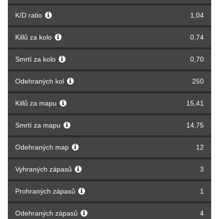
K/D ratio
1,04
Killů za kolo
0,74
Smrtí za kolo
0,70
Odehraných kol
250
Killů za mapu
15,41
Smrtí za mapu
14,75
Odehraných map
12
Vyhraných zápasů
3
Prohraných zápasů
1
Odehraných zápasů
4