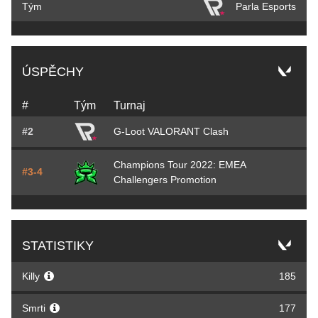
Tým
Parla Esports
ÚSPĚCHY
#
Tým
Turnaj
#2
G-Loot VALORANT Clash
Champions Tour 2022: EMEA
#3-4
Challengers Promotion
STATISTIKY
Killy
185
Smrti
177