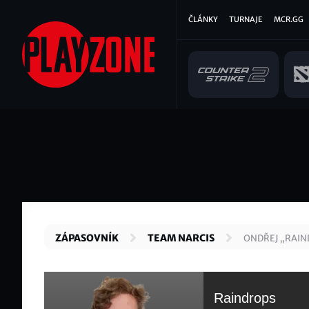
Přejít
Hlavní
ČLÁNKY
TURNAJE
MCR.GG
k
hlavnímu
navigace
obsahu
ZÁPASOVNÍK
TEAM NARCIS
ONDŘEJ „RAIN
Raindrops