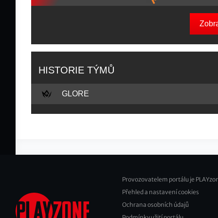
Zobr
HISTORIE TÝMŮ
GLORE
Provozovatelem portálu je PLAYzon
Přehled a nastavení cookies
Footer
Ochrana osobních údajů
2
Podmínky užití portálu