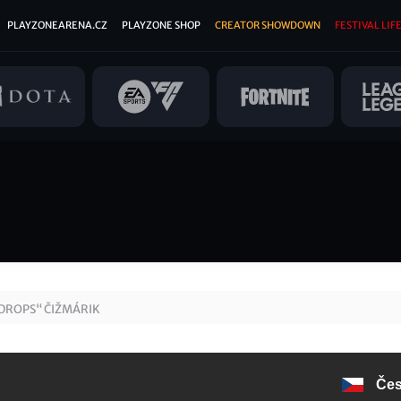
PLAYZONEARENA.CZ
PLAYZONE SHOP
CREATOR SHOWDOWN
FESTIVAL LIFE
DROPS“ ČIŽMÁRIK
Če