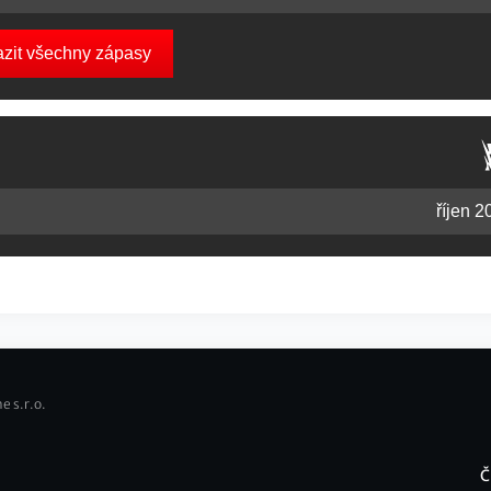
azit všechny zápasy
říjen 2
e s.r.o.
Č