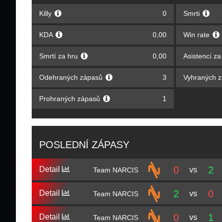
Killy
0
Smrti
KDA
0,00
Win rate
Smrtí za hru
0,00
Asistencí z
Odehraných zápasů
3
Vyhraných 
Prohraných zápasů
1
POSLEDNÍ ZÁPASY
0
2
Detail
vs
Team NARCIS
2
0
Detail
vs
Team NARCIS
0
1
Detail
vs
Team NARCIS