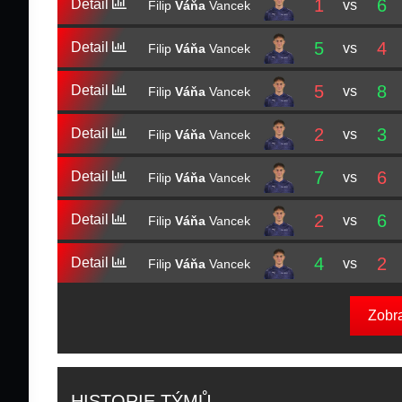
1
6
Detail
vs
Filip
Váňa
Vancek
5
4
Detail
vs
Filip
Váňa
Vancek
5
8
Detail
vs
Filip
Váňa
Vancek
2
3
Detail
vs
Filip
Váňa
Vancek
7
6
Detail
vs
Filip
Váňa
Vancek
2
6
Detail
vs
Filip
Váňa
Vancek
4
2
Detail
vs
Filip
Váňa
Vancek
Zobr
HISTORIE TÝMŮ