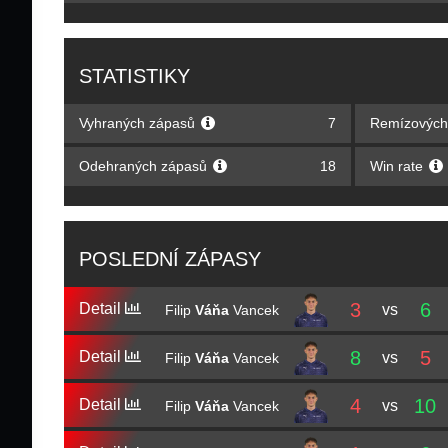
STATISTIKY
Vyhraných zápasů
7
Remízových
Odehraných zápasů
18
Win rate
POSLEDNÍ ZÁPASY
3
6
Detail
vs
Filip
Váňa
Vancek
8
5
Detail
vs
Filip
Váňa
Vancek
4
10
Detail
vs
Filip
Váňa
Vancek