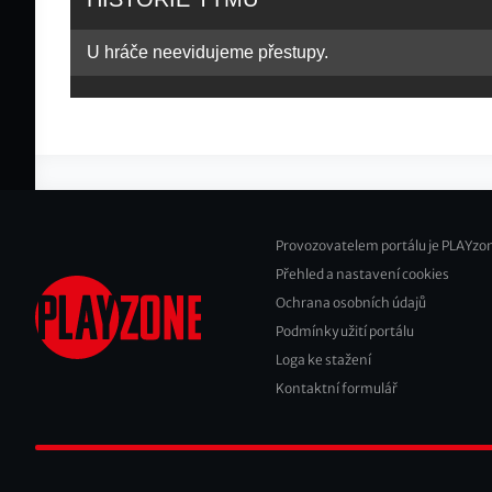
U hráče neevidujeme přestupy.
Provozovatelem portálu je PLAYzon
Přehled a nastavení cookies
Footer
Ochrana osobních údajů
2
Podmínky užití portálu
Loga ke stažení
Kontaktní formulář