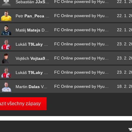
FC Online powered by Hyundai - uzavřená kvalifikace
22. 1. 
Sebastián
JJxSEBI
Weiss
FC Online powered by Hyundai - uzavřená kvalifikace
22. 1. 
Petr
Pan_Peca
Straka
FC Online powered by Hyundai - uzavřená kvalifikace
22. 1. 
Matěj
Matejs
Dunka
FC Online powered by Hyundai
23. 2. 
Lukáš
T9Laky
Pour
FC Online powered by Hyundai
23. 2. 
Vojtěch
Vojtaa96
Třešňák
FC Online powered by Hyundai
23. 2. 
Lukáš
T9Laky
Pour
FC Online powered by Hyundai - uzavřená kvalifikace
18. 2. 
Martin
Dalas
Vujtík
azit všechny zápasy