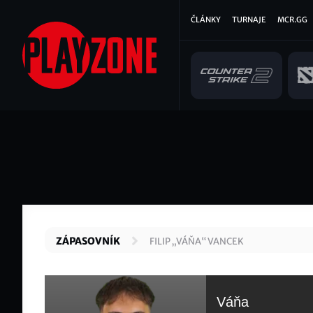
Přejít
Hlavní
ČLÁNKY
TURNAJE
MCR.GG
k
hlavnímu
navigace
obsahu
ZÁPASOVNÍK
FILIP „VÁŇA“ VANCEK
Váňa