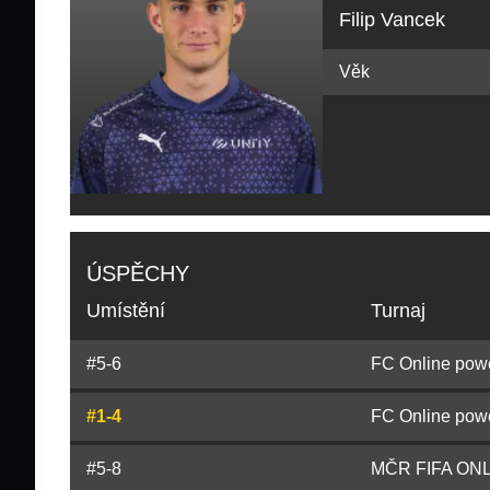
Filip Vancek
Věk
ÚSPĚCHY
Umístění
Turnaj
#5-6
FC Online pow
#1-4
FC Online powe
#5-8
MČR FIFA ONLIN