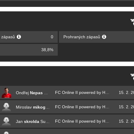
 zápasů
0
Prohraných zápasů
38,8%
FC Online II powered by Hyundai - uzavřená kvalifikace
15. 2. 
Ondřej
Nepas
Nepovím
FC Online II powered by Hyundai - uzavřená kvalifikace
15. 2. 
Miroslav
mikogeba
Gerba
FC Online II powered by Hyundai - uzavřená kvalifikace
15. 2. 
Jan
skrolda
Suchý