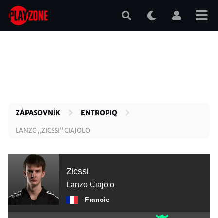
Přejít
k
hlavnímu
obsahu
ZÁPASOVNÍK
ENTROPIQ
LANZO „ZICSSI“ CIAJOLO
Zicssi
Lanzo Ciajolo
Francie