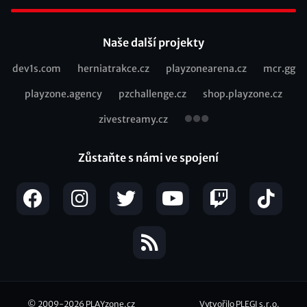
Footer
Naše další projekty
dev1s.com
herniatrakce.cz
playzonearena.cz
mcr.gg
Recommended
playzone.agency
pzchallenge.cz
shop.playzone.cz
links
zivestreamy.cz
Zůstaňte s námi ve spojení
© 2009-2026
PLAYzone.cz
Vytvořilo PLEGI s.r.o.