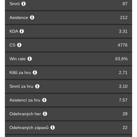
Smrti
87
Asistence
212
KDA
3,31
CS
4776
Win rate
63,6%
Killů za hru
2,71
Smrtí za hru
3,10
Asistencí za hru
7,57
Odehraných her
28
Odehraných zápasů
22