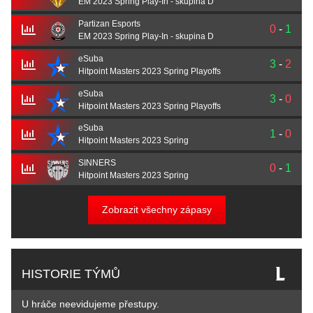
EM 2023 Spring Play-In - skupina D
Partizan Esports
0
-
1
EM 2023 Spring Play-In - skupina D
eSuba
3
-
2
Hitpoint Masters 2023 Spring Playoffs
eSuba
3
-
0
Hitpoint Masters 2023 Spring Playoffs
eSuba
1
-
0
Hitpoint Masters 2023 Spring
SINNERS
0
-
1
Hitpoint Masters 2023 Spring
Zobrazit všechny zápasy
HISTORIE TÝMŮ
U hráče neevidujeme přestupy.