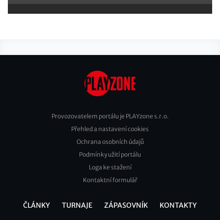
Provozovatelem portálu je PLAYzone s.r.o.
Přehled a nastavení cookies
Footer
Ochrana osobních údajů
2
Podmínky užití portálu
Loga ke stažení
Kontaktní formulář
ČLÁNKY
TURNAJE
ZÁPASOVNÍK
KONTAKTY