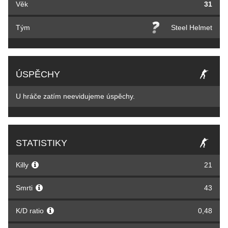
Věk
31
Tým
Steel Helmet
ÚSPĚCHY
U hráče zatím neevidujeme úspěchy.
STATISTIKY
Killy
21
Smrti
43
K/D ratio
0,48