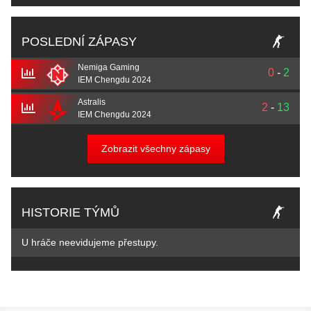
POSLEDNÍ ZÁPASY
Nemiga Gaming
0
-
2
IEM Chengdu 2024
Astralis
2
-
13
IEM Chengdu 2024
Zobrazit všechny zápasy
HISTORIE TÝMŮ
U hráče neevidujeme přestupy.