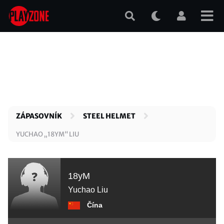
Přejít
k
hlavnímu
obsahu
ZÁPASOVNÍK
STEEL HELMET
YUCHAO „18YM“ LIU
18yM
Yuchao Liu
Čína