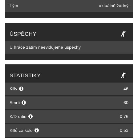
Tým
aktuálně žádný
ÚSPĚCHY
U hráče zatím neevidujeme úspěchy.
STATISTIKY
Killy
46
Smrti
60
K/D ratio
0,76
Killů za kolo
0,53