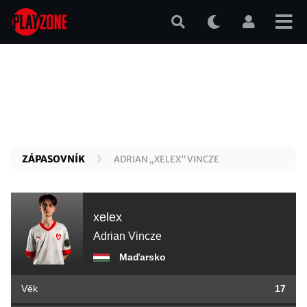
Přejít
k
hlavnímu
obsahu
ZÁPASOVNÍK
ADRIAN „XELEX“ VINCZE
xelex
Adrian Vincze
Maďarsko
Věk
17