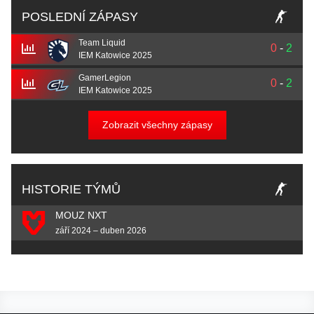
POSLEDNÍ ZÁPASY
Team Liquid
0
-
2
IEM Katowice 2025
GamerLegion
0
-
2
IEM Katowice 2025
Zobrazit všechny zápasy
HISTORIE TÝMŮ
MOUZ NXT
září 2024 – duben 2026