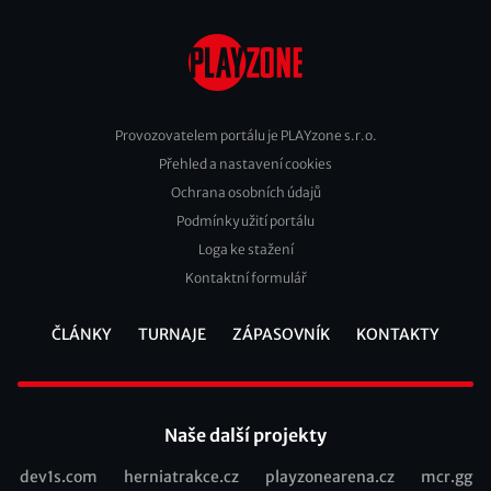
Provozovatelem portálu je PLAYzone s.r.o.
Přehled a nastavení cookies
Footer
Ochrana osobních údajů
2
Podmínky užití portálu
Loga ke stažení
Kontaktní formulář
ČLÁNKY
TURNAJE
ZÁPASOVNÍK
KONTAKTY
Footer
Naše další projekty
dev1s.com
herniatrakce.cz
playzonearena.cz
mcr.gg