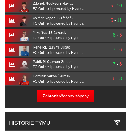
Zdeněk
Rocksorr
Havlát
5
-
10
FC Online II powered by Hyundai
Vojtěch
Vojtaa96
Třešňák
5
-
11
FC Online I powered by Hyundai
Jozef
fcst13
Javorek
6
-
5
FC Online I powered by Hyundai
René
RL_13579
Lukač
7
-
6
FC Online I powered by Hyundai
Patrik
MrCarwen
Gregor
7
-
6
FC Online I powered by Hyundai
Dominik
Seron
Čermák
6
-
8
FC Online I powered by Hyundai
Zobrazit všechny zápasy
HISTORIE TÝMŮ