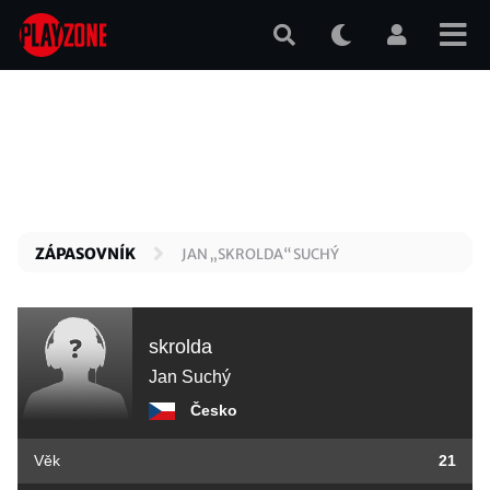
Přejít
k
hlavnímu
obsahu
ZÁPASOVNÍK
JAN „SKROLDA“ SUCHÝ
skrolda
Jan Suchý
Česko
Věk
21