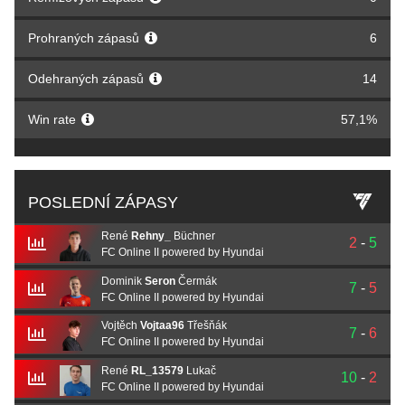
Prohraných zápasů
6
Odehraných zápasů
14
Win rate
57,1%
POSLEDNÍ ZÁPASY
René
Rehny_
Büchner
2
-
5
FC Online II powered by Hyundai
Dominik
Seron
Čermák
7
-
5
FC Online II powered by Hyundai
Vojtěch
Vojtaa96
Třešňák
7
-
6
FC Online II powered by Hyundai
René
RL_13579
Lukač
10
-
2
FC Online II powered by Hyundai