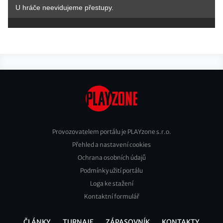
U hráče neevidujeme přestupy.
Provozovatelem portálu je PLAYzone s.r.o.
Přehled a nastavení cookies
Footer
Ochrana osobních údajů
2
Podmínky užití portálu
Loga ke stažení
Kontaktní formulář
ČLÁNKY
TURNAJE
ZÁPASOVNÍK
KONTAKTY