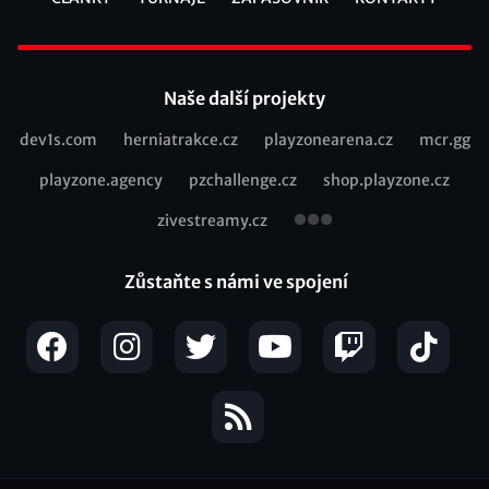
Footer
Naše další projekty
dev1s.com
herniatrakce.cz
playzonearena.cz
mcr.gg
Recommended
playzone.agency
pzchallenge.cz
shop.playzone.cz
links
zivestreamy.cz
Zůstaňte s námi ve spojení