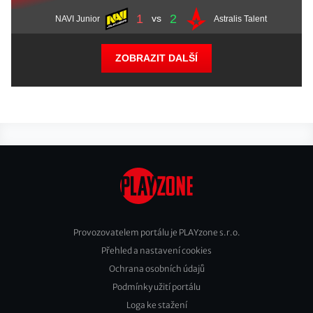
1
2
vs
NAVI Junior
Astralis Talent
ZOBRAZIT DALŠÍ
Provozovatelem portálu je PLAYzone s.r.o.
Přehled a nastavení cookies
Footer
Ochrana osobních údajů
2
Podmínky užití portálu
Loga ke stažení