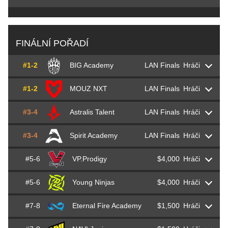
FINÁLNÍ POŘADÍ
#1-2
BIG Academy
LAN Finals
Hráči
#1-2
MOUZ NXT
LAN Finals
Hráči
Elias
s1n
Stein
#3-4
Astralis Talent
LAN Finals
Hráči
Miłosz
mhL
Knasiak
Marcel
hyped
Köhn
#3-4
Spirit Academy
LAN Finals
Hráči
Benjamin
brzer
Jensen
Hubert
Szejn
Światły
Nico
Aqua
Kembitzky
#5-6
VP.Prodigy
$4,000
Hráči
Dmitry
S0tF1k
Forostyanko
Victor
Viggo
Bisgaard
Kamil
siuhy
Szkaradek
Karim
Krimbo
Moussa
#5-6
Young Ninjas
$4,000
Hráči
Evgeny
r3salt
Frolov
Aleksandr
KaiR0N-
Anashkin
Mikkel
MistR
Thomsen
Jon
JDC
De Castro
David
prosus
Hesse
#7-8
Eternal Fire Academy
$1,500
Hráči
Love
phzy
Smidebrant
Armen
cheerful
Eksuzyan
Myroslav
zont1x
Plakhotia
Alexander
Altekz
Givskov
Dorian
xertioN
Berman