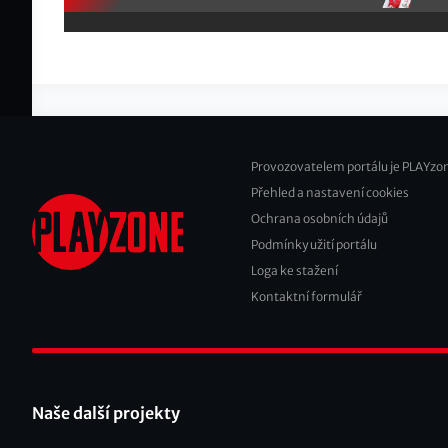
Provozovatelem portálu je PLAYzon
Přehled a nastavení cookies
Footer
Ochrana osobních údajů
2
Podmínky užití portálu
Loga ke stažení
Kontaktní formulář
Naše další projekty