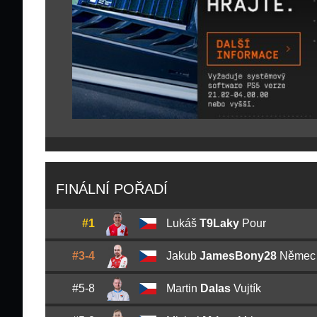
FINÁLNÍ POŘADÍ
#1
Lukáš
T9Laky
Pour
#3-4
Jakub
JamesBony28
Němec
#5-8
Martin
Dalas
Vujtík