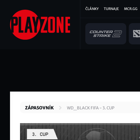
Přejít
Hlavní
ČLÁNKY
TURNAJE
MCR.GG
k
hlavnímu
navigace
obsahu
ZÁPASOVNÍK
WD_BLACK FIFA - 3. CUP