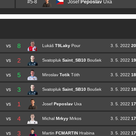
#5-8
Josef
Peposlav
Uxa
8
vs
3. 5. 2022
20
Lukáš
T9Laky
Pour
2
vs
3. 5. 2022
19
Svatopluk
Saint_SB10
Boušek
5
vs
3. 5. 2022
18
Miroslav
Totik
Tóth
3
vs
3. 5. 2022
18
Svatopluk
Saint_SB10
Boušek
1
vs
3. 5. 2022
17
Josef
Peposlav
Uxa
4
vs
3. 5. 2022
17
Michal
Mrkyy
Mrkos
3
vs
3. 5. 2022
17
Martin
FCMARTIN
Hrabina