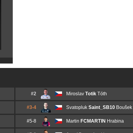
#2
Miroslav
Totik
Tóth
#3-4
Svatopluk
Saint_SB10
Boušek
#5-8
Martin
FCMARTIN
Hrabina