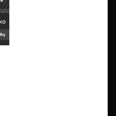
SKO
lky