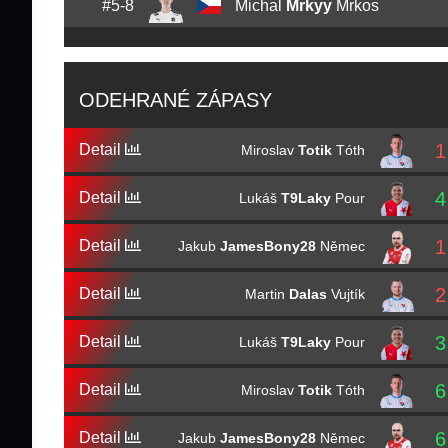
#5-8
Michal
Mrkyy
Mrkos
ODEHRANÉ ZÁPASY
1
Detail
Miroslav
Totik
Tóth
4
Detail
Lukáš
T9Laky
Pour
1
Detail
Jakub
JamesBony28
Němec
2
Detail
Martin
Dalas
Vujtík
3
Detail
Lukáš
T9Laky
Pour
6
Detail
Miroslav
Totik
Tóth
6
Detail
Jakub
JamesBony28
Němec