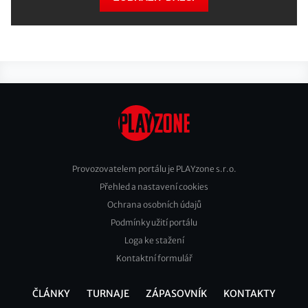
Provozovatelem portálu je PLAYzone s.r.o.
Přehled a nastavení cookies
Footer
Ochrana osobních údajů
2
Podmínky užití portálu
Loga ke stažení
Kontaktní formulář
ČLÁNKY
TURNAJE
ZÁPASOVNÍK
KONTAKTY