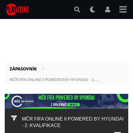
Přejít
k
hlavnímu
obsahu
ZÁPASOVNÍK
MČR FIFA ONLINE II POWERED BY HYUNDAI - 2.
KVALIFIKACE
MČR FIFA ONLINE II POWERED BY HYUNDAI
- 2. KVALIFIKACE