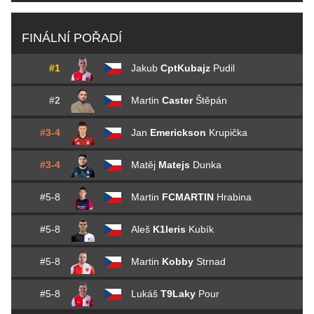
FINÁLNÍ POŘADÍ
#1
Jakub
CptKubajz
Pudil
#2
Martin
Caster
Štěpán
#3-4
Jan
Emerickson
Krupička
#3-4
Matěj
Matejs
Dunka
#5-8
Martin
FCMARTIN
Hrabina
#5-8
Aleš
K1leris
Kubík
#5-8
Martin
Kobby
Strnad
#5-8
Lukáš
T9Laky
Pour