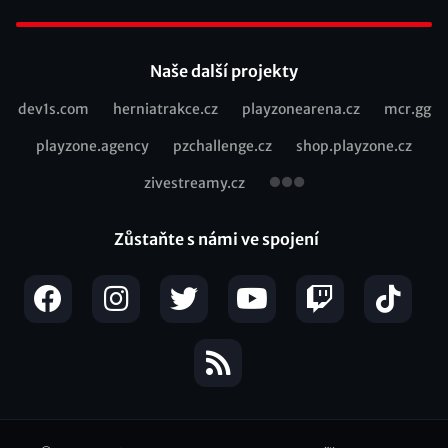
Footer
Naše další projekty
dev1s.com
herniatrakce.cz
playzonearena.cz
mcr.gg
Recommended
playzone.agency
pzchallenge.cz
shop.playzone.cz
links
zivestreamy.cz
Zůstaňte s námi ve spojení