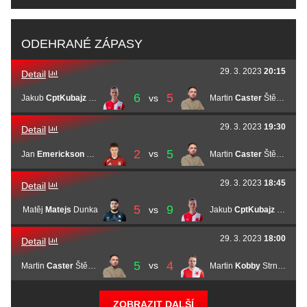
ODEHRANÉ ZÁPASY
29. 3. 2023
20:15
Detail
6
5
vs
Jakub
CptKubajz
Pudil
Martin
Caster
Štěpán
29. 3. 2023
19:30
Detail
2
5
vs
Jan
Emerickson
Krupička
Martin
Caster
Štěpán
29. 3. 2023
18:45
Detail
5
9
vs
Matěj
Matejs
Dunka
Jakub
CptKubajz
Pudil
29. 3. 2023
18:00
Detail
5
4
vs
Martin
Caster
Štěpán
Martin
Kobby
Strnad
ZOBRAZIT DALŠÍ