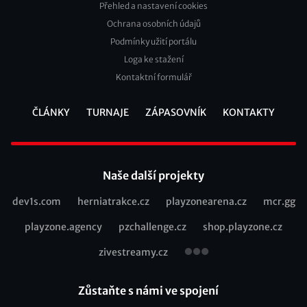
Přehled a nastavení cookies
Footer
Ochrana osobních údajů
2
Podmínky užití portálu
Loga ke stažení
Kontaktní formulář
ČLÁNKY
TURNAJE
ZÁPASOVNÍK
KONTAKTY
Footer
Naše další projekty
dev1s.com
herniatrakce.cz
playzonearena.cz
mcr.gg
Recommended
playzone.agency
pzchallenge.cz
shop.playzone.cz
links
zivestreamy.cz
Zůstaňte s námi ve spojení