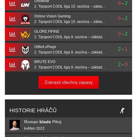
Universe
0
-
2
2. Tipsport COOL liga 10. sezóna – základní část
Online Vision Gaming
0
-
2
2. Tipsport COOL liga 10. sezóna – základní část
GLORE.FIFINE
0
-
2
2. Tipsport COOL liga 9. sezóna – základní část
Gifted.uRage
2
-
1
2. Tipsport COOL liga 9. sezóna – základní část
BRUTE EVO
2
-
0
2. Tipsport COOL liga 9. sezóna – základní část
Zobrazit všechny zápasy
HISTORIE HRÁČŮ
Roman
blade
Pilný
květen 2022