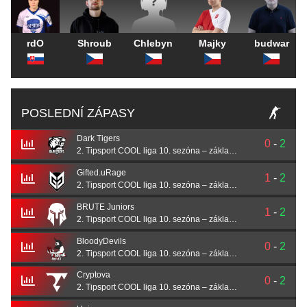
rdO
Shroub
Chlebyn
Majky
budwar
POSLEDNÍ ZÁPASY
Dark Tigers
0
-
2
2. Tipsport COOL liga 10. sezóna – základní část
Gifted.uRage
1
-
2
2. Tipsport COOL liga 10. sezóna – základní část
BRUTE Juniors
1
-
2
2. Tipsport COOL liga 10. sezóna – základní část
BloodyDevils
0
-
2
2. Tipsport COOL liga 10. sezóna – základní část
Cryptova
0
-
2
2. Tipsport COOL liga 10. sezóna – základní část