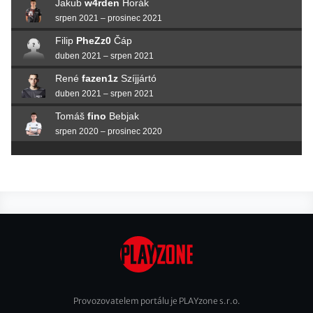
Jakub
w4rden
Horák
srpen 2021 – prosinec 2021
Filip
PheZz0
Čáp
duben 2021 – srpen 2021
René
fazen1z
Szíjjártó
duben 2021 – srpen 2021
Tomáš
fino
Bebjak
srpen 2020 – prosinec 2020
Provozovatelem portálu je PLAYzone s.r.o.