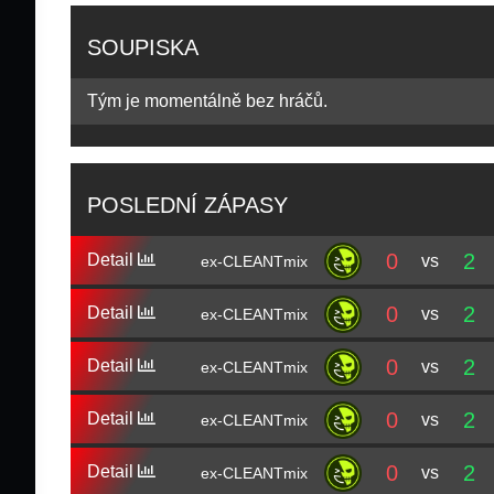
SOUPISKA
Tým je momentálně bez hráčů.
POSLEDNÍ ZÁPASY
0
2
Detail
vs
ex-CLEANTmix
0
2
Detail
vs
ex-CLEANTmix
0
2
Detail
vs
ex-CLEANTmix
0
2
Detail
vs
ex-CLEANTmix
0
2
Detail
vs
ex-CLEANTmix