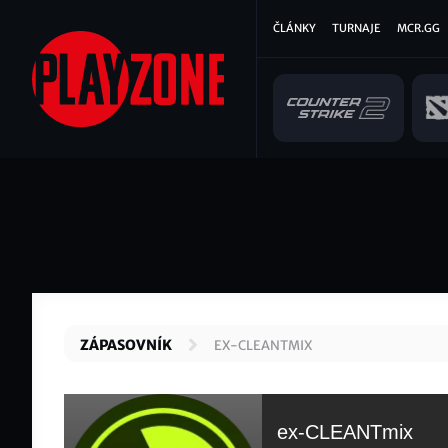
Přejít
Hlavní
ČLÁNKY
TURNAJE
MCR.GG
k
hlavnímu
navigace
obsahu
ZÁPASOVNÍK
EX-CLEANTMIX
ex-CLEANTmix