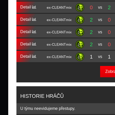
0
2
Detail
vs
ex-CLEANTmix
2
0
Detail
vs
ex-CLEANTmix
2
0
Detail
vs
ex-CLEANTmix
2
0
Detail
vs
ex-CLEANTmix
1
1
Detail
vs
ex-CLEANTmix
Zobr
HISTORIE HRÁČŮ
U týmu neevidujeme přestupy.