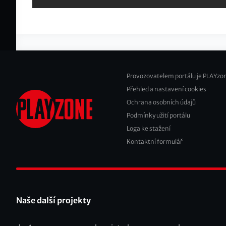
Provozovatelem portálu je PLAYzon
Přehled a nastavení cookies
Footer
Ochrana osobních údajů
2
Podmínky užití portálu
Loga ke stažení
Kontaktní formulář
Naše další projekty