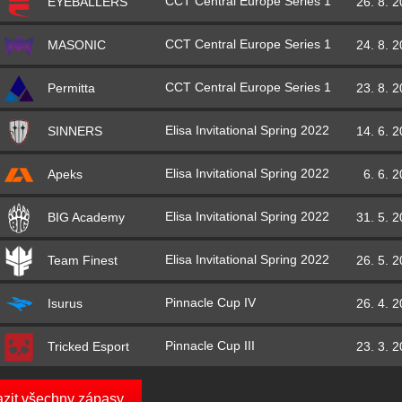
CCT Central Europe Series 1
26. 8. 
EYEBALLERS
CCT Central Europe Series 1
24. 8. 
MASONIC
CCT Central Europe Series 1
23. 8. 
Permitta
Elisa Invitational Spring 2022
14. 6. 
SINNERS
Elisa Invitational Spring 2022
6. 6. 
Apeks
Elisa Invitational Spring 2022
31. 5. 
BIG Academy
Elisa Invitational Spring 2022
26. 5. 
Team Finest
Pinnacle Cup IV
26. 4. 
Isurus
Pinnacle Cup III
23. 3. 
Tricked Esport
azit všechny zápasy