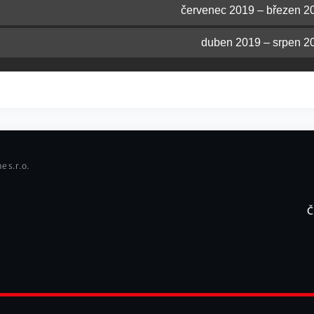
červenec 2019 – březen 2
duben 2019 – srpen 2
e s.r.o.
Č
F