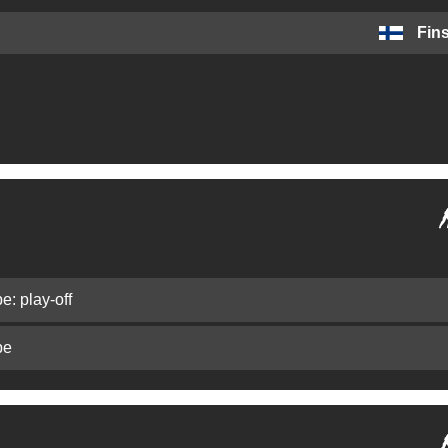
Fin
: play-off
pe