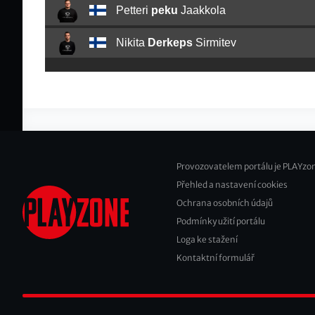
Petteri
peku
Jaakkola
Nikita
Derkeps
Sirmitev
Provozovatelem portálu je PLAYzon
Přehled a nastavení cookies
Footer
Ochrana osobních údajů
2
Podmínky užití portálu
Loga ke stažení
Kontaktní formulář