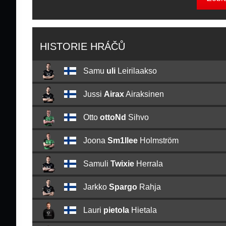
HISTORIE HRÁČŮ
Samu
uli
Leirilaakso
Jussi
Airax
Airaksinen
Otto
ottoNd
Sihvo
Joona
Sm1llee
Holmström
Samuli
Twixie
Herrala
Jarkko
Spargo
Rahja
Lauri
pietola
Hietala