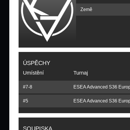
Země
ÚSPĚCHY
Umístění
Turnaj
#7-8
ESEA Advanced S36 Europe
#5
ESEA Advanced S36 Euro
SOUPISKA