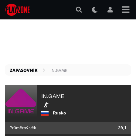
Přejít
k
hlavnímu
obsahu
ZÁPASOVNÍK
IN.GAME
IN.GAME
Rusko
Průměrný věk
29,1