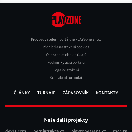
Provozovatelem portálu je PLAYzone s.r.o.
Přehled a nastavení cookies
Footer
Ochrana osobních údajů
2
Podmínky užití portálu
Loga ke stažení
Kontaktní formulář
ČLÁNKY
TURNAJE
ZÁPASOVNÍK
KONTAKTY
Footer
Naše další projekty
dev1s.com
herniatrakce.cz
playzonearena.cz
mcr.gg