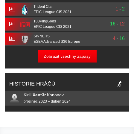
Trident Clan
1
-
2
EPIC League CIS 2021
100PingGods
16
-
12
EPIC League CIS 2021
SINNERS
4
-
16
ESEA Advanced S36 Europe
Zobrazit všechny zápasy
HISTORIE HRÁČŮ
Kirill
Xant3r
Kononov
prosinec 2023 – duben 2024