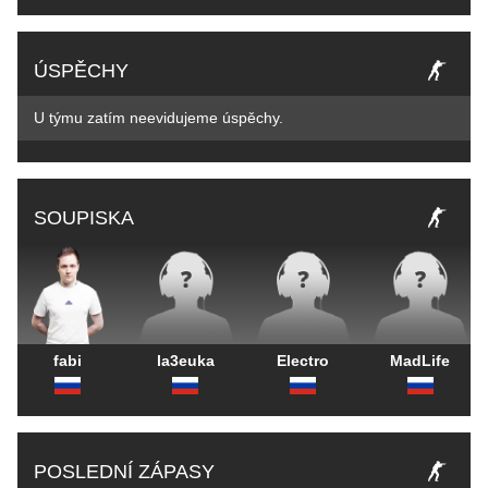
ÚSPĚCHY
U týmu zatím neevidujeme úspěchy.
SOUPISKA
fabi
la3euka
Electro
MadLife
POSLEDNÍ ZÁPASY