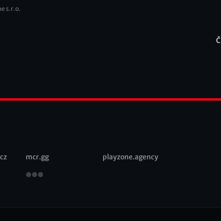
e s.r.o.
Č
F
cz
mcr.gg
playzone.agency