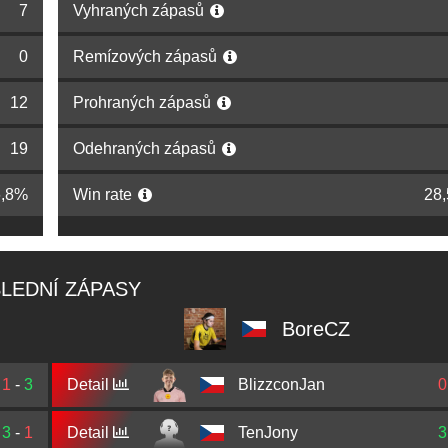
7
Vyhraných zápasů
0
Remízových zápasů
12
Prohraných zápasů
19
Odehraných zápasů
6,8%
Win rate
28
LEDNÍ ZÁPASY
BoreCZ
1
-
3
Detail
BlizzconJan
0
3
-
1
Detail
TenJony
3