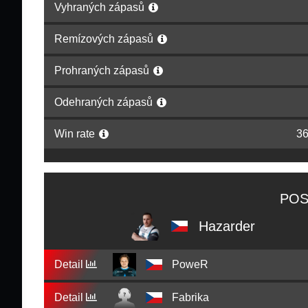
Vyhraných zápasů
Remízových zápasů
Prohraných zápasů
Odehraných zápasů
Win rate
3
POS
Hazarder
Detail
PoweR
Detail
Fabrika