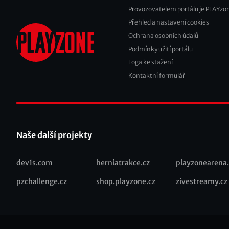
Provozovatelem portálu je PLAYzon
Přehled a nastavení cookies
Footer
Ochrana osobních údajů
2
Podmínky užití portálu
Loga ke stažení
Kontaktní formulář
Naše další projekty
dev1s.com
herniatrakce.cz
playzonearena.
Recommended
pzchallenge.cz
shop.playzone.cz
zivestreamy.cz
links