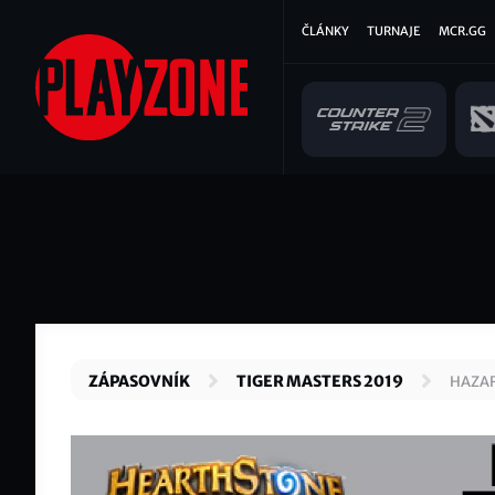
Přejít
Hlavní
ČLÁNKY
TURNAJE
MCR.GG
k
hlavnímu
navigace
obsahu
ZÁPASOVNÍK
TIGER MASTERS 2019
HAZAR