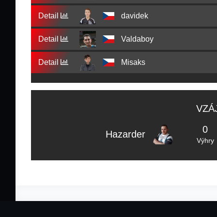
Detail
davidek
Detail
Valdaboy
Detail
Misaks
VZÁ
0
Hazarder
Výhry