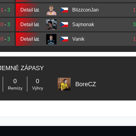
1
-
3
Detail
BlizzconJan
1
0
-
3
Detail
Sajmonak
3
0
-
3
Detail
Vanik
1
JEMNÉ ZÁPASY
0
0
BoreCZ
Remízy
Výhry