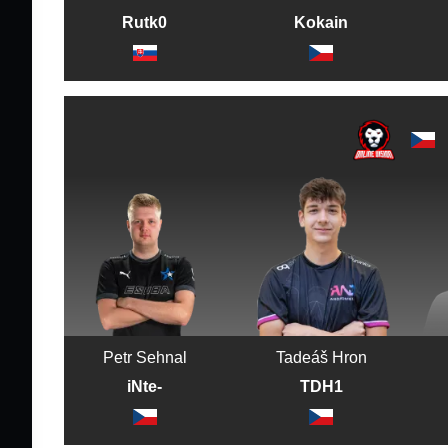
Rutk0
Kokain
Petr Sehnal
Tadeáš Hron
iNte-
TDH1