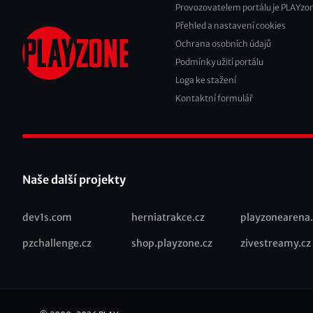
Provozovatelem portálu je PLAYzon
Přehled a nastavení cookies
Footer
Ochrana osobních údajů
2
Podmínky užití portálu
Loga ke stažení
Kontaktní formulář
Naše další projekty
dev1s.com
herniatrakce.cz
playzonearena.
Recommended
pzchallenge.cz
shop.playzone.cz
zivestreamy.cz
links