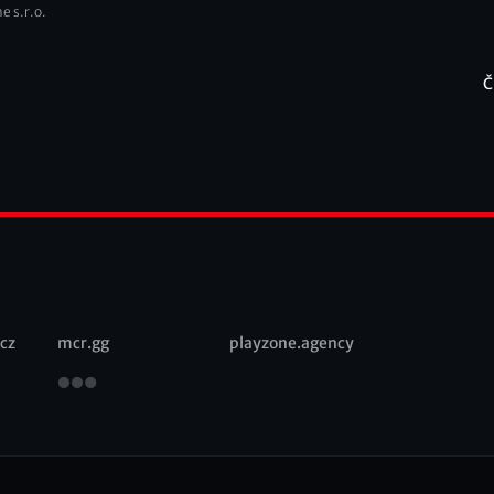
e s.r.o.
Č
F
cz
mcr.gg
playzone.agency