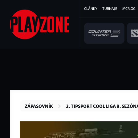
Přejít
Hlavní
ČLÁNKY
TURNAJE
MCR.GG
k
hlavnímu
navigace
obsahu
ZÁPASOVNÍK
2. TIPSPORT COOL LIGA 8. SEZÓN