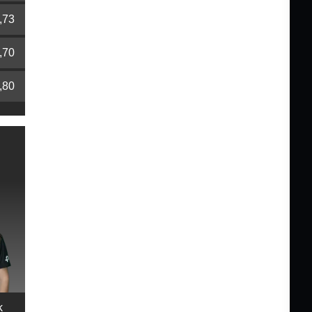
,73
,70
,80
k