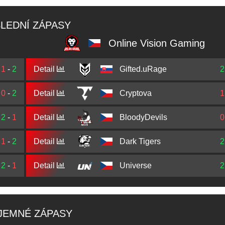
LEDNÍ ZÁPASY
Online Vision Gaming
1
-
2
Detail
Gifted.uRage
2
0
-
2
Detail
Cryptova
1
2
-
1
Detail
BloodyDevils
0
1
-
2
Detail
Dark Tigers
2
2
-
1
Detail
Universe
2
JEMNÉ ZÁPASY