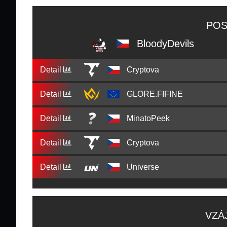
POS
BloodyDevils
Detail
Cryptova
Detail
GLORE.FIFINE
Detail
MinatoPeek
Detail
Cryptova
Detail
Universe
VZÁ