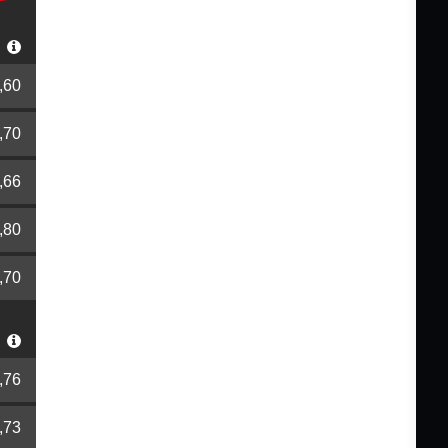
r
,60
,70
,66
,80
,70
r
,76
,73