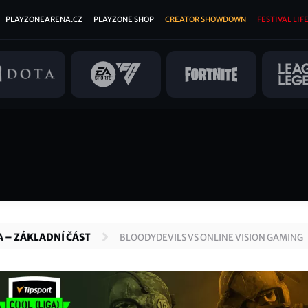
PLAYZONEARENA.CZ
PLAYZONE SHOP
CREATOR SHOWDOWN
FESTIVAL LIFE
A – ZÁKLADNÍ ČÁST
BLOODYDEVILS VS ONLINE VISION GAMING