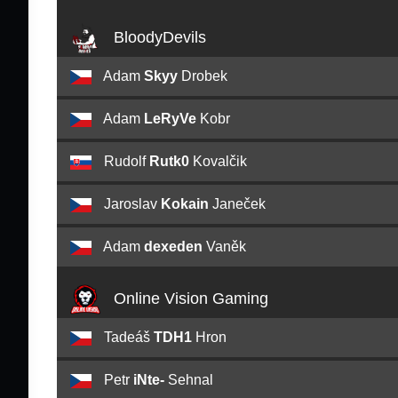
BloodyDevils
Adam
Skyy
Drobek
Adam
LeRyVe
Kobr
Rudolf
Rutk0
Kovalčik
Jaroslav
Kokain
Janeček
Adam
dexeden
Vaněk
Online Vision Gaming
Tadeáš
TDH1
Hron
Petr
iNte-
Sehnal