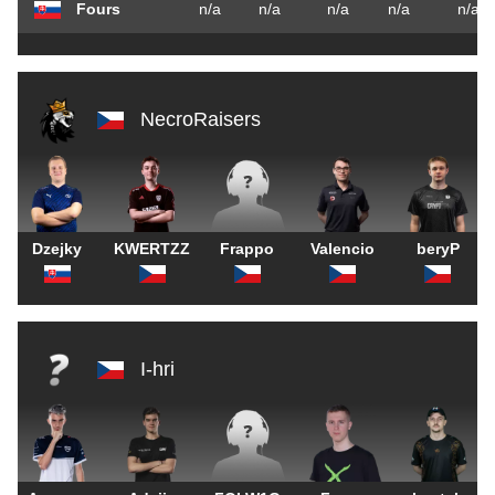
Fours
n/a
n/a
n/a
n/a
n/a
NecroRaisers
Dzejky
KWERTZZ
Frappo
Valencio
beryP
I-hri