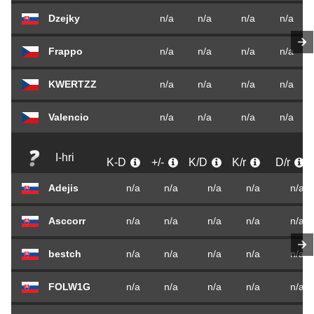
Dzejky
n/a
n/a
n/a
n/a
Frappo
n/a
n/a
n/a
n/a
KWERTZZ
n/a
n/a
n/a
n/a
Valencio
n/a
n/a
n/a
n/a
I-hri
K-D
+/-
K/D
K/r
D/r
Adejis
n/a
n/a
n/a
n/a
n/a
Asccorr
n/a
n/a
n/a
n/a
n/a
bestch
n/a
n/a
n/a
n/a
n/a
FOLW1G
n/a
n/a
n/a
n/a
n/a