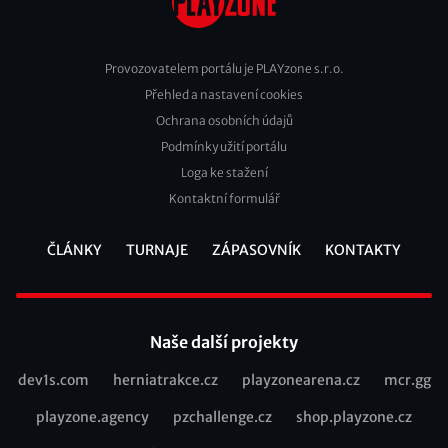
Provozovatelem portálu je PLAYzone s.r.o.
Přehled a nastavení cookies
Footer
Ochrana osobních údajů
2
Podmínky užití portálu
Loga ke stažení
Kontaktní formulář
ČLÁNKY
TURNAJE
ZÁPASOVNÍK
KONTAKTY
Footer
Naše další projekty
dev1s.com
herniatrakce.cz
playzonearena.cz
mcr.gg
Recommended
playzone.agency
pzchallenge.cz
shop.playzone.cz
links