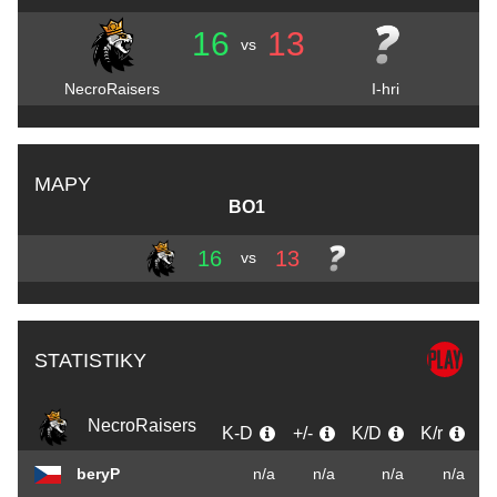
16
13
vs
NecroRaisers
I-hri
MAPY
BO1
16
13
vs
STATISTIKY
NecroRaisers
K-D
+/-
K/D
K/r
beryP
n/a
n/a
n/a
n/a