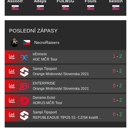
Asccorr
Adejis
FOLW1G
Fours
bestch
POSLEDNÍ ZÁPASY
NecroRaisers
eEriness
1
-
2
AOC MČR Tour
Sampi.Tipsport
0
-
2
Orange Mistrovství Slovenska 2021
ENTERPRISE
0
-
2
Orange Mistrovství Slovenska 2021
Dynamo Eclot
1
-
2
AORUS MČR Tour
Sampi.Tipsport
0
-
2
REPUBLEAGUE TIPOS S1- CZ/SK kvalifikace #2