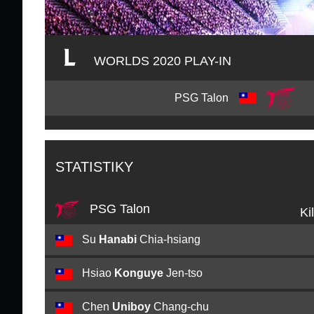
WORLDS 2020 PLAY-IN
PSG Talon
STATISTIKY
PSG Talon
Ki
Su
Hanabi
Chia-hsiang
Hsiao
Konguye
Jen-tso
Chen
Uniboy
Chang-chu