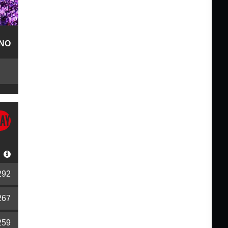
NO
S
292
267
259