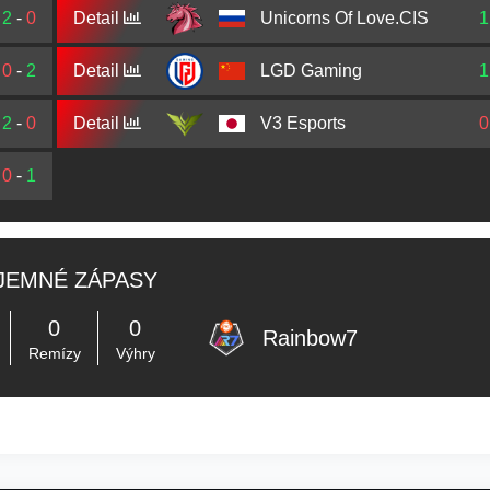
2
-
0
Detail
Unicorns Of Love.CIS
1
0
-
2
Detail
LGD Gaming
1
2
-
0
Detail
V3 Esports
0
0
-
1
JEMNÉ ZÁPASY
0
0
Rainbow7
Remízy
Výhry