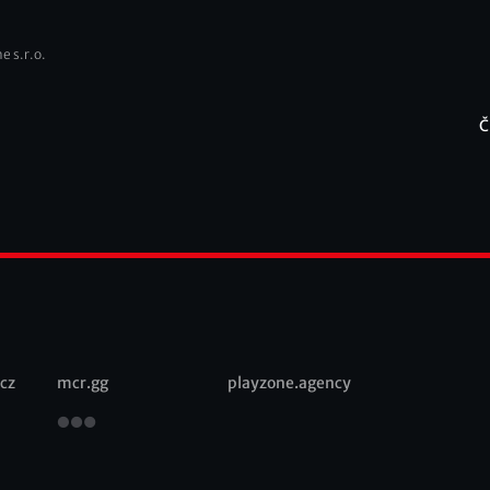
e s.r.o.
Č
F
cz
mcr.gg
playzone.agency