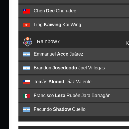
Chen
Dee
Chun-dee
Ling
Kaiwing
Kai Wing
Rainbow7
K
Emmanuel
Acce
Juárez
Brandon
Josedeodo
Joel Villegas
Tomás
Aloned
Díaz Valente
Francisco
Leza
Rubén Jara Barragán
Facundo
Shadow
Cuello