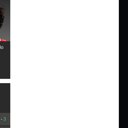
lo
-
3