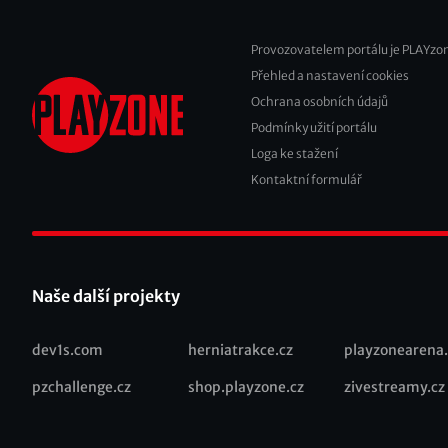
Provozovatelem portálu je PLAYzon
Přehled a nastavení cookies
Footer
Ochrana osobních údajů
2
Podmínky užití portálu
Loga ke stažení
Kontaktní formulář
Naše další projekty
dev1s.com
herniatrakce.cz
playzonearena.
Recommended
pzchallenge.cz
shop.playzone.cz
zivestreamy.cz
links