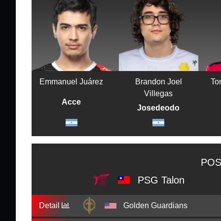
Emmanuel Juárez
Brandon Joel
To
Villegas
Acce
Josedeodo
POS
PSG Talon
Detail
Golden Guardians