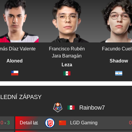
más Díaz Valente
Francisco Rubén
Facundo Cuel
Jara Barragán
Aloned
Shadow
Leza
LEDNÍ ZÁPASY
Rainbow7
0
-
3
Detail
LGD Gaming
0