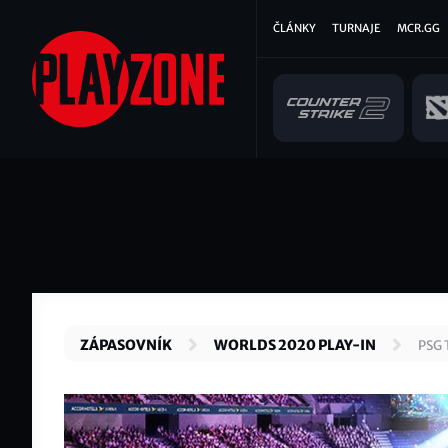
Přejít
Hlavní
ČLÁNKY
TURNAJE
MCR.GG
k
hlavnímu
navigace
obsahu
ZÁPASOVNÍK
WORLDS 2020 PLAY-IN
PSG