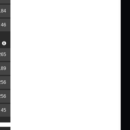
184
46
S
265
189
256
256
45