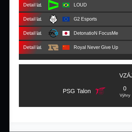
Detail
LOUD
Detail
G2 Esports
Detail
DetonatioN FocusMe
Detail
Royal Never Give Up
VZÁ
0
PSG Talon
Výhry