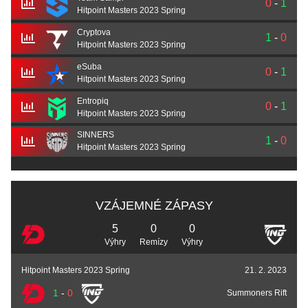
0
-
1
Hitpoint Masters 2023 Spring
Cryptova
1
-
0
Hitpoint Masters 2023 Spring
eSuba
0
-
1
Hitpoint Masters 2023 Spring
Entropiq
0
-
1
Hitpoint Masters 2023 Spring
SINNERS
1
-
0
Hitpoint Masters 2023 Spring
VZÁJEMNÉ ZÁPASY
5
0
0
Výhry
Remízy
Výhry
Hitpoint Masters 2023 Spring
21. 2. 2023
1
-
0
Summoners Rift