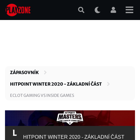
Přejít
k
hlavnímu
obsahu
ZÁPASOVNÍK
HITPOINT WINTER 2020 - ZÁKLADNÍ ČÁST
ECLOT GAMING VS INSIDE GAMES
HITPOINT WINTER 2020 - ZÁKLADNÍ ČÁST