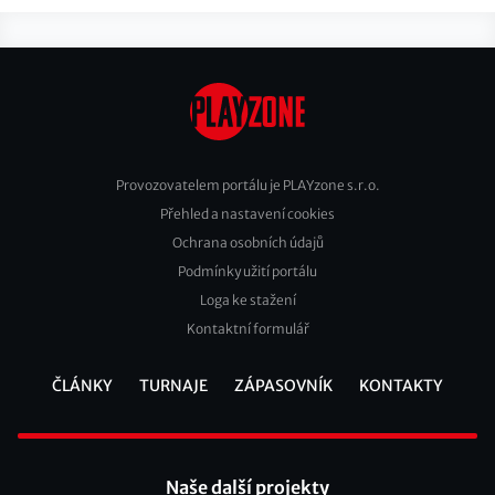
Provozovatelem portálu je PLAYzone s.r.o.
Přehled a nastavení cookies
Footer
Ochrana osobních údajů
2
Podmínky užití portálu
Loga ke stažení
Kontaktní formulář
ČLÁNKY
TURNAJE
ZÁPASOVNÍK
KONTAKTY
Footer
Naše další projekty