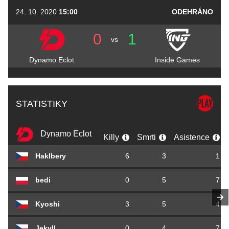
24. 10. 2020
15:00
ODEHRÁNO
0
1
vs
Dynamo Eclot
Inside Games
STATISTIKY
Dynamo Eclot
Killy
Smrti
Asistence
Haklbery
6
3
1
bedi
0
5
7
Kyoshi
3
5
4
Jekyll
0
4
7