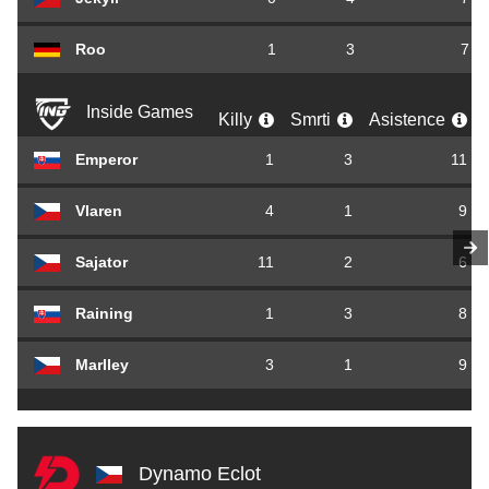
Roo
1
3
7
Inside Games
Killy
Smrti
Asistence
Emperor
1
3
11
Vlaren
4
1
9
Sajator
11
2
6
Raining
1
3
8
Marlley
3
1
9
Dynamo Eclot