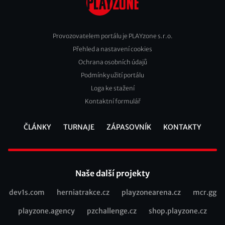
Provozovatelem portálu je PLAYzone s.r.o.
Přehled a nastavení cookies
Footer
Ochrana osobních údajů
2
Podmínky užití portálu
Loga ke stažení
Kontaktní formulář
ČLÁNKY
TURNAJE
ZÁPASOVNÍK
KONTAKTY
Footer
Naše další projekty
dev1s.com
herniatrakce.cz
playzonearena.cz
mcr.gg
Recommended
playzone.agency
pzchallenge.cz
shop.playzone.cz
links