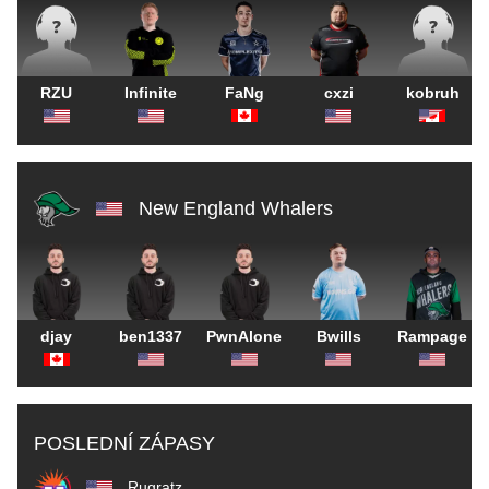
RZU
Infinite
FaNg
cxzi
kobruh
New England Whalers
djay
ben1337
PwnAlone
Bwills
Rampage
POSLEDNÍ ZÁPASY
Rugratz