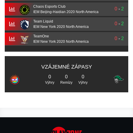
Chaos Esports Club
0
-
2
IEM Beijing-Haidian 2020 North America
Team Liquid
0
-
2
IEM New York 2020 North America
TeamOne
0
-
2
IEM New York 2020 North America
VZÁJEMNÉ ZÁPASY
0
0
0
Výhry
Remízy
Výhry