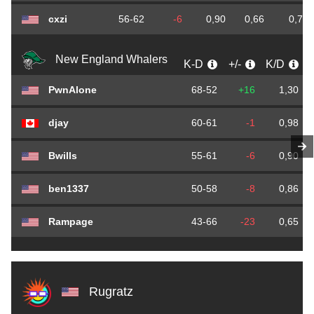
cxzi
56-62
-6
0,90
0,66
0,73
New England Whalers
K-D
+/-
K/D
PwnAlone
68-52
+16
1,30
djay
60-61
-1
0,98
Bwills
55-61
-6
0,90
ben1337
50-58
-8
0,86
Rampage
43-66
-23
0,65
Rugratz