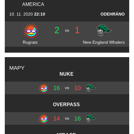
AMERICA
10. 11. 2020
22:10
ODEHRÁNO
2
1
vs
Rugratz
New England Whalers
MAPY
NUKE
16
10
vs
OVERPASS
14
16
vs