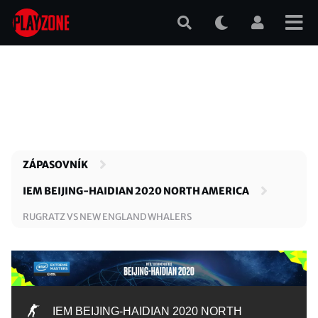
Přejít
k
hlavnímu
obsahu
ZÁPASOVNÍK
IEM BEIJING-HAIDIAN 2020 NORTH AMERICA
RUGRATZ VS NEW ENGLAND WHALERS
IEM BEIJING-HAIDIAN 2020 NORTH