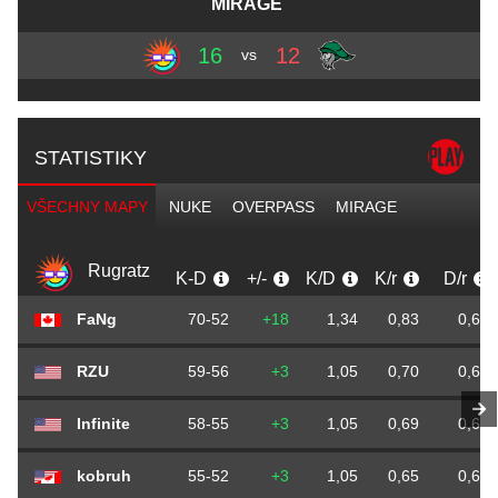
MIRAGE
16
12
vs
STATISTIKY
VŠECHNY MAPY
NUKE
OVERPASS
MIRAGE
Rugratz
K-D
+/-
K/D
K/r
D/r
FaNg
70-52
+18
1,34
0,83
0,61
RZU
59-56
+3
1,05
0,70
0,66
Infinite
58-55
+3
1,05
0,69
0,65
kobruh
55-52
+3
1,05
0,65
0,61