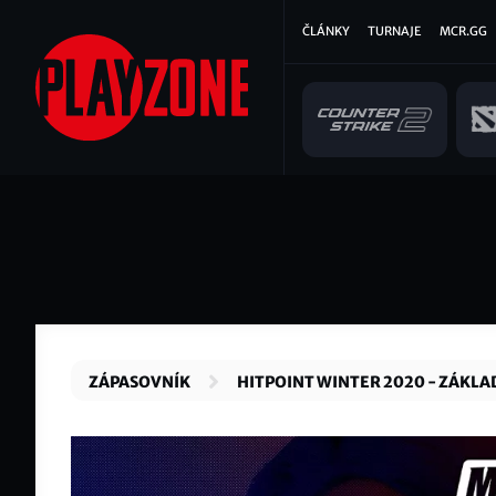
Přejít
Hlavní
ČLÁNKY
TURNAJE
MCR.GG
k
hlavnímu
navigace
obsahu
ZÁPASOVNÍK
HITPOINT WINTER 2020 - ZÁKLA