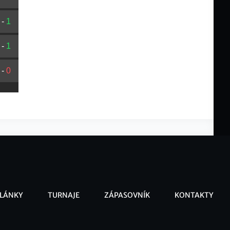
-
1
-
1
-
0
LÁNKY
TURNAJE
ZÁPASOVNÍK
KONTAKTY
ooter