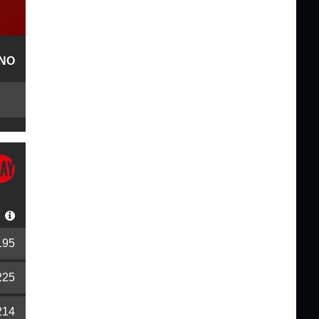
NO
S
195
225
214