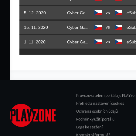
vs
5. 12. 2020
Cyber Gaming
eSu
vs
15. 11. 2020
Cyber Gaming
eSu
vs
1. 11. 2020
Cyber Gaming
eSu
Provozovatelem portálu je PLAYzon
Přehled a nastavení cookies
Footer
Ochrana osobních údajů
2
Podmínky užití portálu
Loga ke stažení
Kontaktní formulář