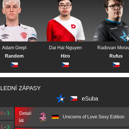
Adam Grepl
Dai Hai Nguyen
Radovan Mora
Random
Hiro
Rufus
LEDNÍ ZÁPASY
eSuba
0
-
3
Detail
Unicorns of Love Sexy Edition
1
-
3