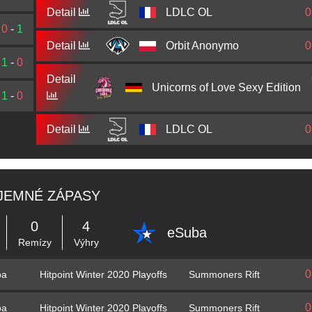
Detail
LDLC OL
0
0
-
1
Detail
Orbit Anonymo
0
1
-
0
Detail
Unicorns of Love Sexy Edition
1
-
0
Detail
LDLC OL
0
JEMNÉ ZÁPASY
0
4
eSuba
Remízy
Výhry
0
Hitpoint Winter 2020 Playoffs
Summoners Rift
ba
0
Hitpoint Winter 2020 Playoffs
Summoners Rift
ba