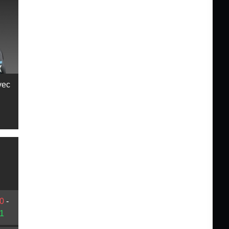
vec
0
-
1