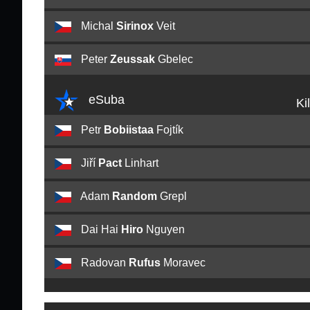
Michal
Sirinox
Veit
Peter
Zeussak
Gbelec
eSuba
Ki
Petr
Bobiistaa
Fojtík
Jiří
Pact
Linhart
Adam
Random
Grepl
Dai Hai
Hiro
Nguyen
Radovan
Rufus
Moravec