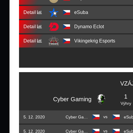
Detail
eSuba
Detail
Dynamo Eclot
Detail
Vikingekrig Esports
VZÁ
1
Cyber Gaming
Výhry
vs
5. 12. 2020
Cyber Gaming
eSu
vs
5. 12. 2020
Cyber Gaming
eSu