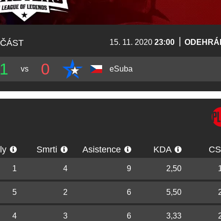
|
 ČÁST
15. 11. 2020
23:00
ODEHRÁ
1
0
vs
eSuba
lly
Smrti
Asistence
KDA
C
1
4
9
2,50
5
2
6
5,50
4
3
6
3,33