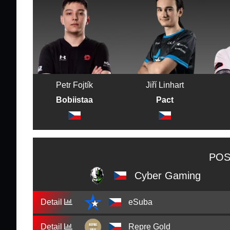
Petr Fojtík
Jiří Linhart
Bobiistaa
Pact
POS
Cyber Gaming
Detail
eSuba
Detail
Repre Gold