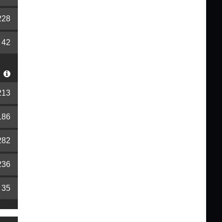
228
42
S
213
186
282
236
35