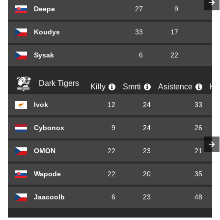
Deepe
27
9
Koudys
33
17
Sysak
6
22
Dark Tigers
Killy
Smrti
Asistence
K
Ivok
12
24
33
Cybonox
9
24
26
OMON
22
23
21
Wapode
22
20
35
Jaacoolb
6
23
48