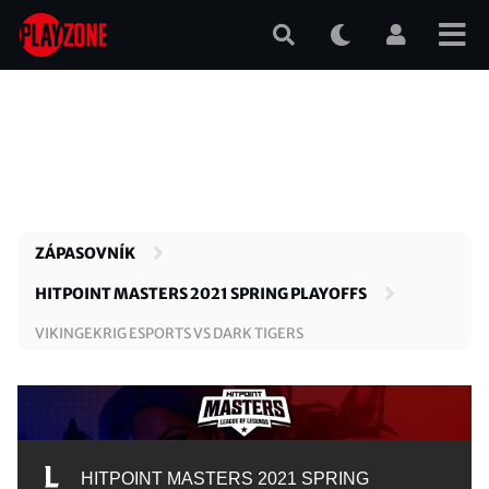
Přejít
k
hlavnímu
obsahu
ZÁPASOVNÍK
HITPOINT MASTERS 2021 SPRING PLAYOFFS
VIKINGEKRIG ESPORTS VS DARK TIGERS
HITPOINT MASTERS 2021 SPRING