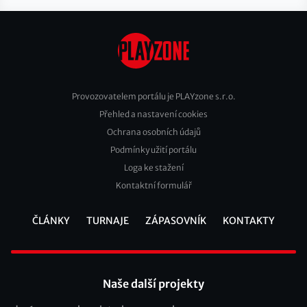
Provozovatelem portálu je PLAYzone s.r.o.
Přehled a nastavení cookies
Footer
Ochrana osobních údajů
2
Podmínky užití portálu
Loga ke stažení
Kontaktní formulář
ČLÁNKY
TURNAJE
ZÁPASOVNÍK
KONTAKTY
Footer
Naše další projekty