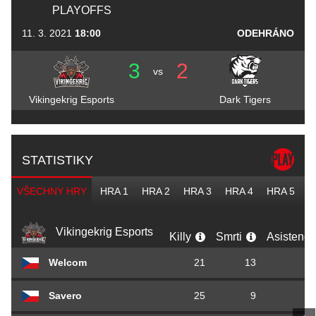
PLAYOFFS
11. 3. 2021
18:00
ODEHRÁNO
3
2
vs
Vikingekrig Esports
Dark Tigers
STATISTIKY
VŠECHNY HRY
HRA 1
HRA 2
HRA 3
HRA 4
HRA 5
Vikingekrig Esports
Killy
Smrti
Asistenc
Welcom
21
13
Savero
25
9