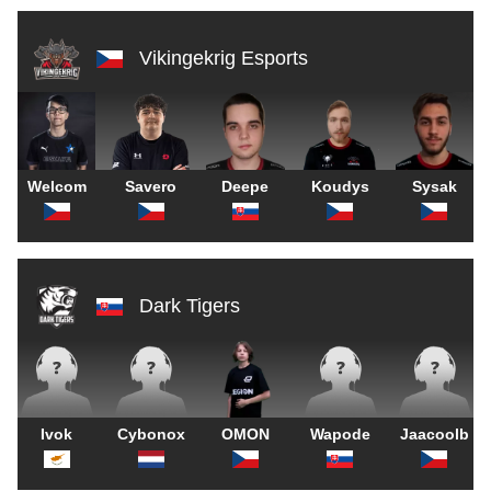
Vikingekrig Esports
Welcom
Savero
Deepe
Koudys
Sysak
Dark Tigers
Ivok
Cybonox
OMON
Wapode
Jaacoolb