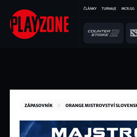
Přejít
Hlavní
ČLÁNKY
TURNAJE
MCR.GG
k
hlavnímu
navigace
obsahu
ZÁPASOVNÍK
ORANGE MISTROVSTVÍ SLOVENSK