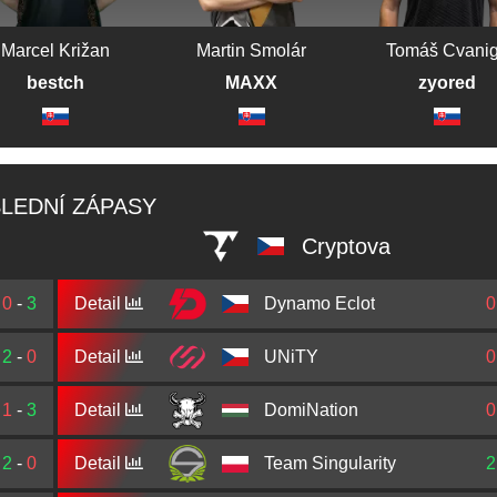
Marcel Križan
Martin Smolár
Tomáš Cvani
bestch
MAXX
zyored
LEDNÍ ZÁPASY
Cryptova
0
-
3
Detail
Dynamo Eclot
0
2
-
0
Detail
UNiTY
0
1
-
3
Detail
DomiNation
0
2
-
0
Detail
Team Singularity
2