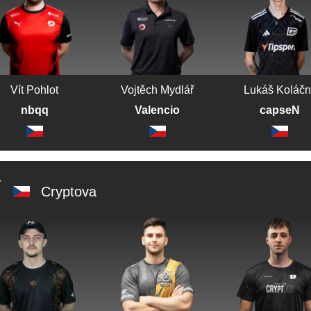
Vít Pohlot
Vojtěch Mydlář
Lukáš Koláčn
nbqq
Valencio
capseN
Cryptova