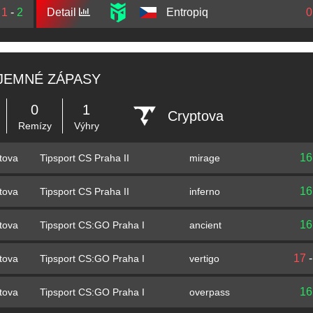
1
-
2
Detail
Entropiq
0
JEMNÉ ZÁPASY
0
1
Cryptova
Remízy
Výhry
16
Tipsport CS Praha II
mirage
tova
16
Tipsport CS Praha II
inferno
tova
16
Tipsport CS:GO Praha I
ancient
tova
17
Tipsport CS:GO Praha I
vertigo
tova
16
Tipsport CS:GO Praha I
overpass
tova