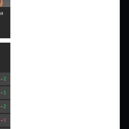
ga
-
2
-
1
-
2
-
0