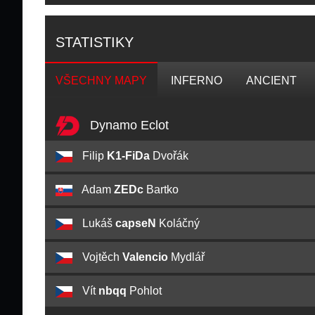
STATISTIKY
VŠECHNY MAPY
INFERNO
ANCIENT
Dynamo Eclot
Filip
K1-FiDa
Dvořák
Adam
ZEDc
Bartko
Lukáš
capseN
Koláčný
Vojtěch
Valencio
Mydlář
Vít
nbqq
Pohlot