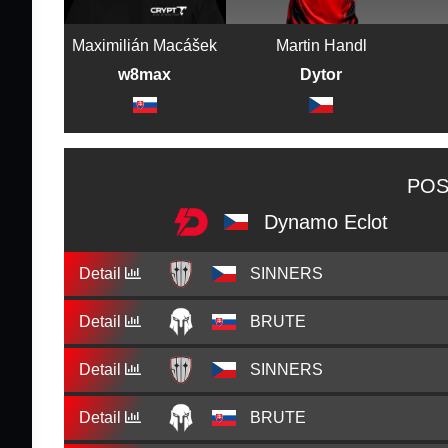
Maximilián Macášek
Martin Handl
w8max
Dytor
POS
Dynamo Eclot
Detail
SINNERS
Detail
BRUTE
Detail
SINNERS
Detail
BRUTE