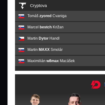
Cryptova
Tomáš
zyored
Cvaniga
Marcel
bestch
Križan
Martin
Dytor
Handl
Martin
MAXX
Smolár
Maximilián
w8max
Macášek