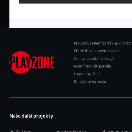
Provozovatelem portálu je PLAYzon
Přehled a nastavení cookies
Footer
Ochrana osobních údajů
2
Podmínky užití portálu
Loga ke stažení
Kontaktní formulář
Naše další projekty
dev1s.com
herniatrakce.cz
playzonearena.