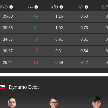
K-D
+/-
K/D
K/r
D/
35-30
+5
1,16
0,63
0
39-38
+1
1,02
0,70
0
34-37
-3
0,91
0,61
0
30-37
-7
0,81
0,54
0
26-44
-18
0,59
0,47
0
Dynamo Eclot