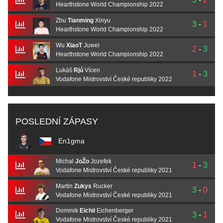
Hearthstone World Championship 2022
Zhu
Tianming
Xinyu
3
-
1
Hearthstone World Championship 2022
Wu
XiaoT
Juwei
2
-
3
Hearthstone World Championship 2022
Lukáš
Rjú
Vícen
1
-
3
Vodafone Mistrovství České republiky 2022
POSLEDNÍ ZÁPASY
En1gma
Michal
JoŽo
Jozefek
1
-
3
Vodafone Mistrovství České republiky 2021
Martin
Zukys
Rucker
3
-
0
Vodafone Mistrovství České republiky 2021
Dominik
Eichii
Eichenberger
3
-
1
Vodafone Mistrovství České republiky 2021