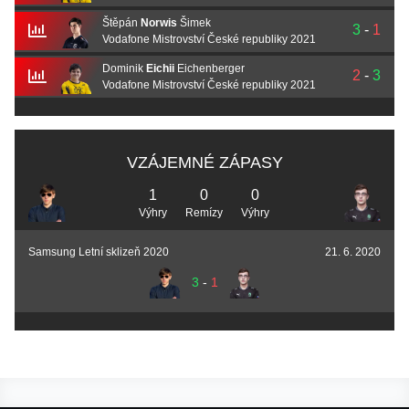
Štěpán
Norwis
Šimek
3
-
1
Vodafone Mistrovství České republiky 2021
Dominik
Eichii
Eichenberger
2
-
3
Vodafone Mistrovství České republiky 2021
VZÁJEMNÉ ZÁPASY
1
0
0
Výhry
Remízy
Výhry
Samsung Letní sklizeň 2020
21. 6. 2020
3
-
1