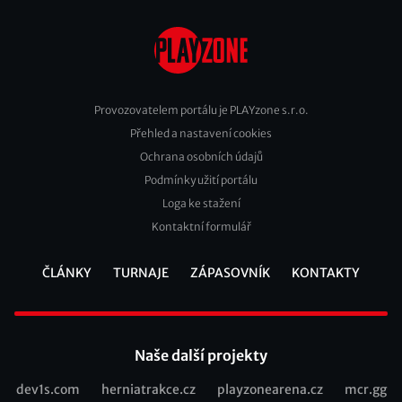
Provozovatelem portálu je PLAYzone s.r.o.
Přehled a nastavení cookies
Footer
Ochrana osobních údajů
2
Podmínky užití portálu
Loga ke stažení
Kontaktní formulář
ČLÁNKY
TURNAJE
ZÁPASOVNÍK
KONTAKTY
Footer
Naše další projekty
dev1s.com
herniatrakce.cz
playzonearena.cz
mcr.gg