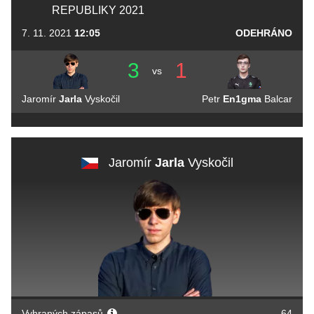
REPUBLIKY 2021
7. 11. 2021
12:05
ODEHRÁNO
3
1
vs
Jaromír
Jarla
Vyskočil
Petr
En1gma
Balcar
Jaromír
Jarla
Vyskočil
Vyhraných zápasů
64