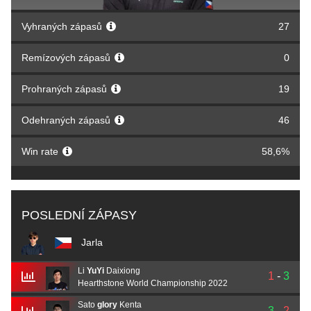
Vyhraných zápasů
27
Remízových zápasů
0
Prohraných zápasů
19
Odehraných zápasů
46
Win rate
58,6%
POSLEDNÍ ZÁPASY
Jarla
Li
YuYi
Daixiong
1
-
3
Hearthstone World Championship 2022
Sato
glory
Kenta
3
-
2