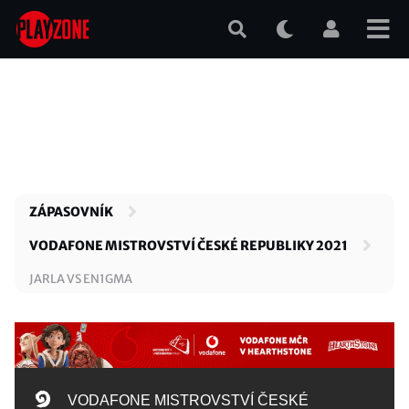
Přejít
k
hlavnímu
obsahu
ZÁPASOVNÍK
VODAFONE MISTROVSTVÍ ČESKÉ REPUBLIKY 2021
JARLA VS EN1GMA
VODAFONE MISTROVSTVÍ ČESKÉ