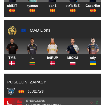
aidKiT
kyxsan
dan1
stYleEeZ
CacaNito
MAD Lions
TMB
jL
b0RUP
MICHU
sdy
POSLEDNÍ ZÁPASY
BLUEJAYS
EYEBALLERS
0
-
2