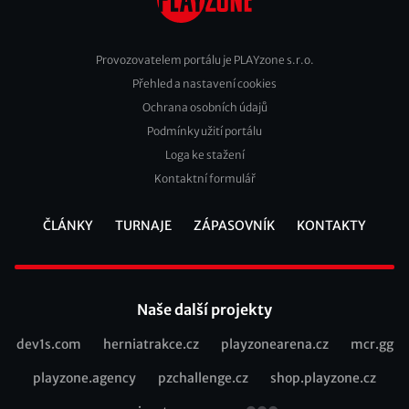
Provozovatelem portálu je PLAYzone s.r.o.
Přehled a nastavení cookies
Footer
Ochrana osobních údajů
2
Podmínky užití portálu
Loga ke stažení
Kontaktní formulář
ČLÁNKY
TURNAJE
ZÁPASOVNÍK
KONTAKTY
Footer
Naše další projekty
dev1s.com
herniatrakce.cz
playzonearena.cz
mcr.gg
Recommended
playzone.agency
pzchallenge.cz
shop.playzone.cz
links