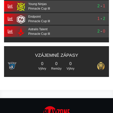
Young Ninjas
2
-
1
Pinnacle Cup III
Endpoint
1
-
2
Pinnacle Cup III
Astralis Talent
2
-
0
Pinnacle Cup III
VZÁJEMNÉ ZÁPASY
0
0
0
Výhry
Remízy
Výhry