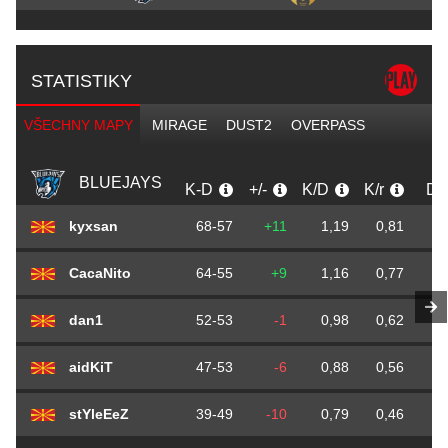
STATISTIKY
VŠECHNY MAPY
MIRAGE
DUST2
OVERPASS
BLUEJAYS
K-D
+/-
K/D
K/r
D/
kyxsan
68-57
+11
1,19
0,81
0
CacaNito
64-55
+9
1,16
0,77
0
dan1
52-53
-1
0,98
0,62
0
aidKiT
47-53
-6
0,88
0,56
0
stYleEeZ
39-49
-10
0,79
0,46
0