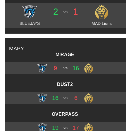
2
1
vs
BLUEJAYS
MAD Lions
MAPY
MIRAGE
9
16
vs
DUST2
16
6
vs
OVERPASS
19
17
vs