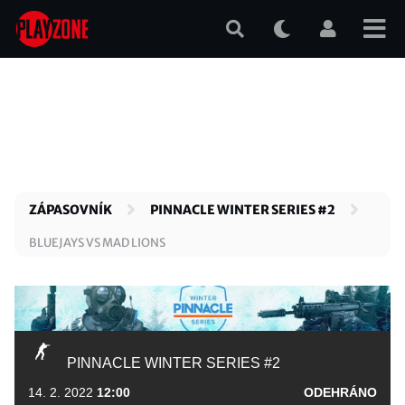
Přejít
k
hlavnímu
obsahu
ZÁPASOVNÍK
PINNACLE WINTER SERIES #2
BLUEJAYS VS MAD LIONS
PINNACLE WINTER SERIES #2
14. 2. 2022
12:00
ODEHRÁNO