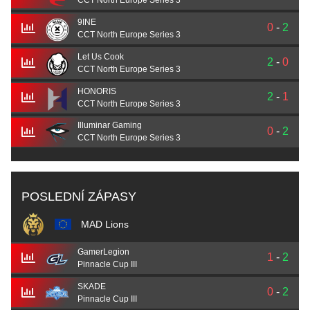
CCT North Europe Series 3
9INE
0
-
2
CCT North Europe Series 3
Let Us Cook
2
-
0
CCT North Europe Series 3
HONORIS
2
-
1
CCT North Europe Series 3
Illuminar Gaming
0
-
2
CCT North Europe Series 3
POSLEDNÍ ZÁPASY
MAD Lions
GamerLegion
1
-
2
Pinnacle Cup III
SKADE
0
-
2
Pinnacle Cup III