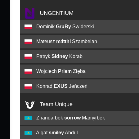
UNGENTIUM
Dominik
GruBy
Swiderski
Mateusz
m4tthi
Szambelan
Patryk
Sidney
Korab
Wojciech
Prism
Zięba
Konrad
EXUS
Jeńczeń
Team Unique
Zhandarbek
sorrow
Mamyrbek
Algat
smiley
Abdul