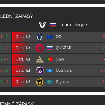
LEDNÍ ZÁPASY
Team Unique
1
-
2
Detail
OG
0
2
-
1
Detail
QUAZAR
2
2
-
0
Detail
SAW
6
0
-
2
Detail
Outsiders
2
2
-
0
Detail
Dignitas
1
JEMNÉ ZÁPASY