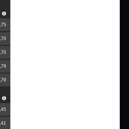
r
,75
,70
,70
,79
,79
r
,45
,41