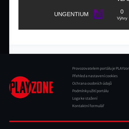
0
UNGENTIUM
Výhry
Provozovatelem portálu je PLAYzon
Přehled a nastavení cookies
Footer
Ochrana osobních údajů
2
Podmínky užití portálu
Loga ke stažení
Kontaktní formulář