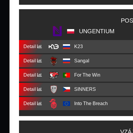
POS
UNGENTIUM
Detail
K23
Detail
Sangal
Detail
For The Win
Detail
SINNERS
Detail
Into The Breach
VZÁ