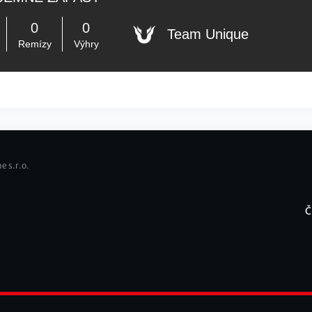
0
0
Team Unique
Remízy
Výhry
e s.r.o.
Č
F