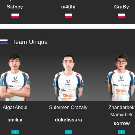
Sidney
m4tthi
GruBy
Team Unique
Algat Abdul
Suleımen Orazaly
Zhandarbek
Mamyrbek
smiley
dukefissura
sorrow