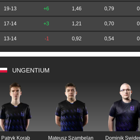
19-13
+6
1,46
0,79
0
17-14
+3
1,21
0,70
0
13-14
-1
0,92
0,54
0
UNGENTIUM
Patryk Korab
Mateusz Szambelan
Dominik Swider