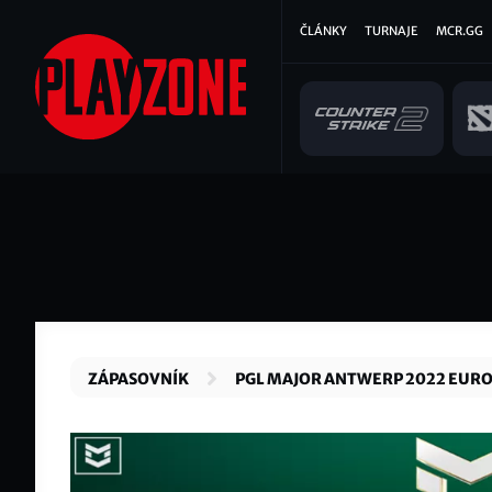
Přejít
Hlavní
ČLÁNKY
TURNAJE
MCR.GG
k
hlavnímu
navigace
obsahu
ZÁPASOVNÍK
PGL MAJOR ANTWERP 2022 EUR
QUALIFIER #3