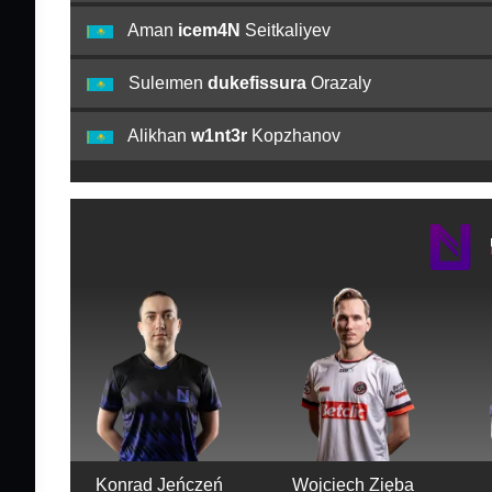
Aman
icem4N
Seitkaliyev
Suleımen
dukefissura
Orazaly
Alikhan
w1nt3r
Kopzhanov
Konrad Jeńczeń
Wojciech Zięba