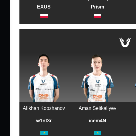
EXUS
Prism
Alikhan Kopzhanov
Aman Seitkaliyev
w1nt3r
icem4N