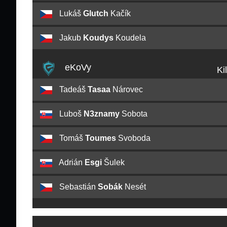
Lukáš
Glutch
Kačík
Jakub
Koudys
Koudela
eKoVy
Ki
Tadeáš
Tasaa
Nárovec
Luboš
N3znamy
Sobota
Tomáš
Toumes
Svoboda
Adrián
Esgi
Šulek
Sebastián
Sobák
Nesét