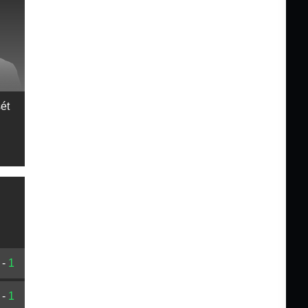
ét
-
1
-
1