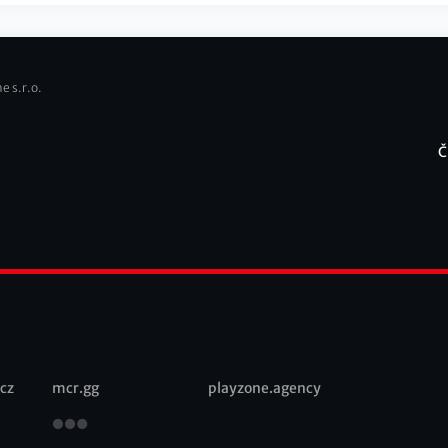
e s.r.o.
Č
F
cz
mcr.gg
playzone.agency