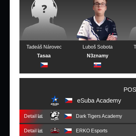
Tadeáš Nárovec
Luboš Sobota
Tasaa
N3znamy
POS
eSuba Academy
Detail
Dark Tigers Academy
Detail
ERKO Esports