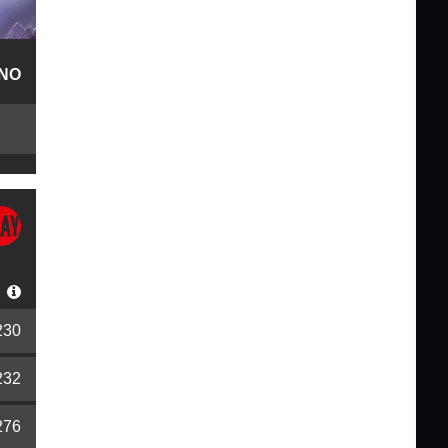
NO
S
230
232
276