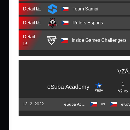
Detail
Team Sampi
Detail
Rulers Esports
Detail
Inside Games Challengers
VZÁ
1
eSuba Academy
Výhry
vs
13. 2. 2022
eSuba Academy
eKo