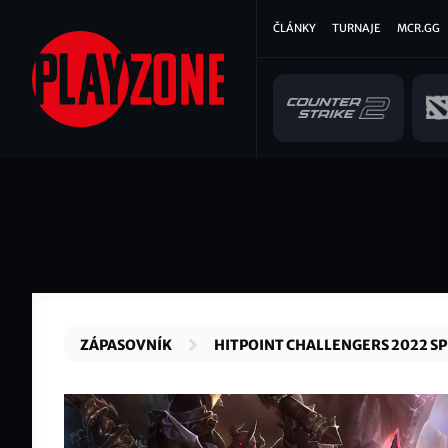
Přejít
Hlavní
ČLÁNKY
TURNAJE
MCR.GG
k
hlavnímu
navigace
obsahu
ZÁPASOVNÍK
HITPOINT CHALLENGERS 2022 S