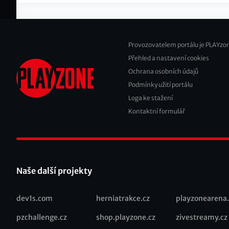
Provozovatelem portálu je PLAYzon
Přehled a nastavení cookies
Footer
Ochrana osobních údajů
2
Podmínky užití portálu
Loga ke stažení
Kontaktní formulář
Naše další projekty
dev1s.com
herniatrakce.cz
playzonearena.
Recommended
pzchallenge.cz
shop.playzone.cz
zivestreamy.cz
links