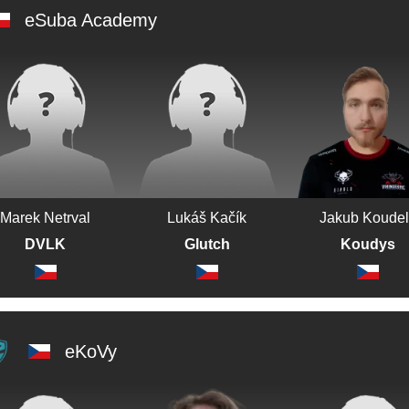
eSuba Academy
Marek Netrval
Lukáš Kačík
Jakub Koude
DVLK
Glutch
Koudys
eKoVy