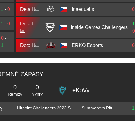
1
-
0
Detail
Inaequalis
0
1
-
0
Detail
1
Inside Games Challengers
0
0
-
1
Detail
ERKO Esports
0
JEMNÉ ZÁPASY
0
0
eKoVy
Remízy
Výhry
1
Hitpoint Challengers 2022 Spring
Summoners Rift
Vy