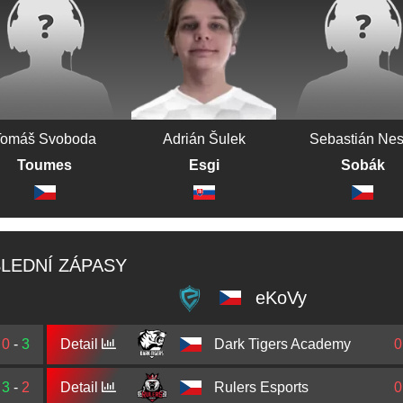
Tomáš Svoboda
Adrián Šulek
Sebastián Nes
Toumes
Esgi
Sobák
LEDNÍ ZÁPASY
eKoVy
0
-
3
Detail
Dark Tigers Academy
0
3
-
2
Detail
Rulers Esports
0