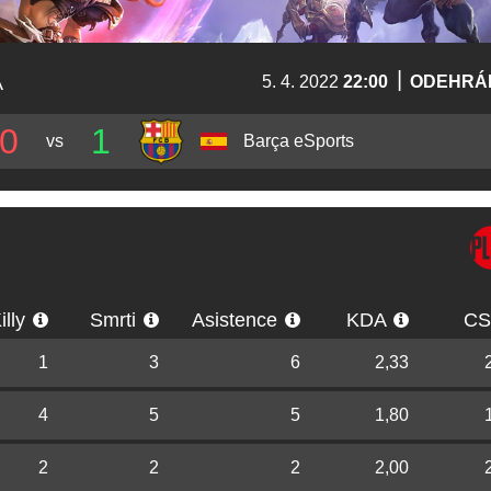
|
A
5. 4. 2022
22:00
ODEHRÁ
0
1
vs
⁠Barça eSports
illy
Smrti
Asistence
KDA
C
1
3
6
2,33
4
5
5
1,80
2
2
2
2,00