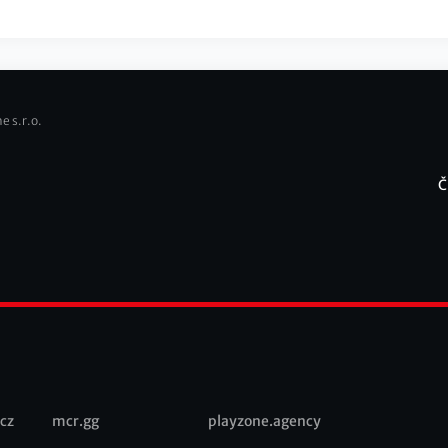
e s.r.o.
Č
F
cz
mcr.gg
playzone.agency