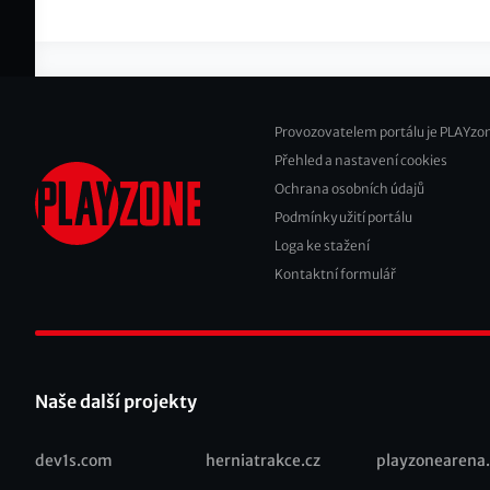
Provozovatelem portálu je PLAYzon
Přehled a nastavení cookies
Footer
Ochrana osobních údajů
2
Podmínky užití portálu
Loga ke stažení
Kontaktní formulář
Naše další projekty
dev1s.com
herniatrakce.cz
playzonearena.