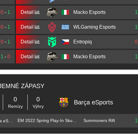
0
-
1
Detail
Macko Esports
1
0
-
1
Detail
WLGaming Esports
1
0
-
1
Detail
Entropiq
0
1
-
0
Detail
Macko Esports
1
JEMNÉ ZÁPASY
0
0
⁠Barça eSports
Remízy
Výhry
1
EM 2022 Spring Play-In Skupina A
Summoners Rift
⁠Barça eSports