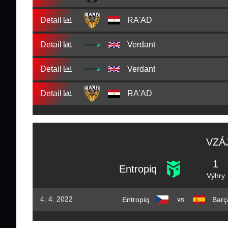
Detail
RA'AD
Detail
Verdant
Detail
Verdant
Detail
RA'AD
VZÁ
1
Entropiq
Výhry
vs
4. 4. 2022
Entropiq