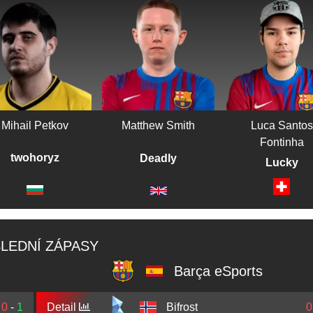
Mihail Petkov
Matthew Smith
Luca Santos
Fontinha
twohoryz
Deadly
Lucky
LEDNÍ ZÁPASY
⁠Barça eSports
0
-
1
Detail
Bifrost
0