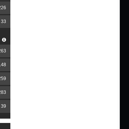
226
33
S
263
148
259
283
39