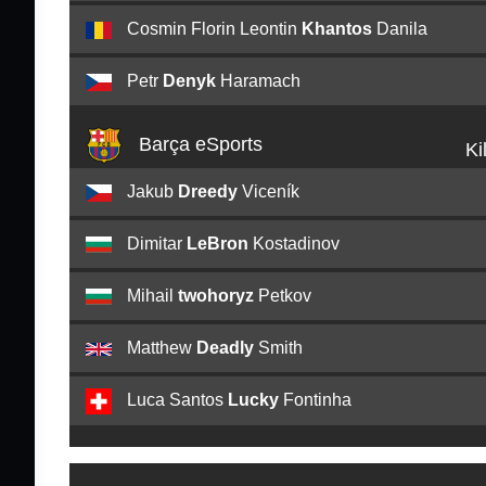
Cosmin Florin Leontin
Khantos
Danila
Petr
Denyk
Haramach
⁠Barça eSports
Ki
Jakub
Dreedy
Viceník
Dimitar
LeBron
Kostadinov
Mihail
twohoryz
Petkov
Matthew
Deadly
Smith
Luca Santos
Lucky
Fontinha