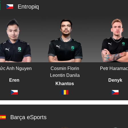
Entropiq
ức Anh Nguyen
Cosmin Florin
Petr Harama
Leontin Danila
Eren
Denyk
Khantos
⁠Barça eSports