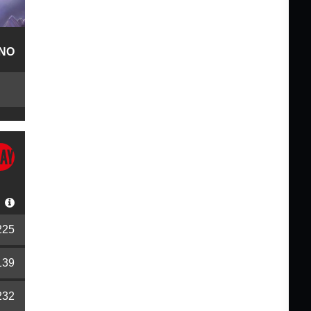
NO
S
225
139
232