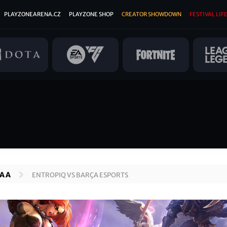
PLAYZONEARENA.CZ
PLAYZONE SHOP
CREATOR SHOWDOWN
FESTIVAL LIFE
A A
ENTROPIQ VS ⁠BARÇA ESPORTS