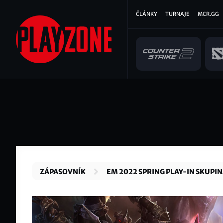
Přejít
Hlavní
ČLÁNKY
TURNAJE
MCR.GG
k
hlavnímu
navigace
obsahu
ZÁPASOVNÍK
EM 2022 SPRING PLAY-IN SKUPIN