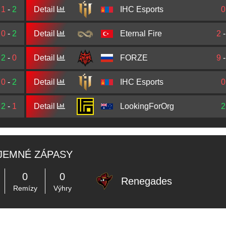
1
-
2
Detail
IHC Esports
0
0
-
2
Detail
Eternal Fire
2
2
-
0
Detail
FORZE
9
0
-
2
Detail
IHC Esports
0
2
-
1
Detail
LookingForOrg
2
JEMNÉ ZÁPASY
0
0
Renegades
Remízy
Výhry