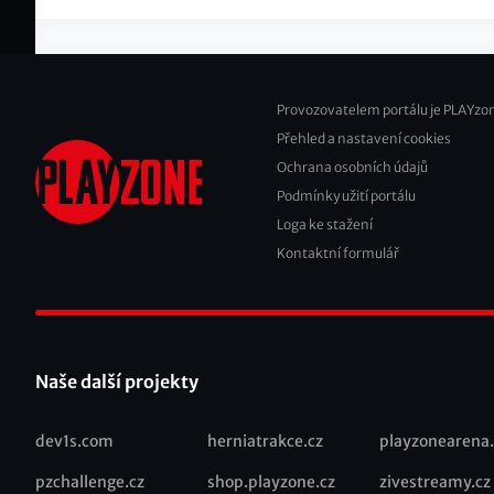
Provozovatelem portálu je PLAYzon
Přehled a nastavení cookies
Footer
Ochrana osobních údajů
2
Podmínky užití portálu
Loga ke stažení
Kontaktní formulář
Naše další projekty
dev1s.com
herniatrakce.cz
playzonearena.
Recommended
pzchallenge.cz
shop.playzone.cz
zivestreamy.cz