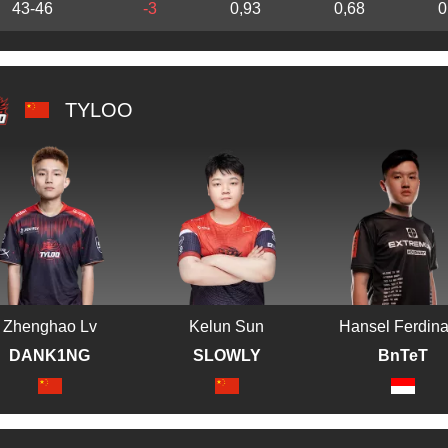
43-46
-3
0,93
0,68
0
TYLOO
Zhenghao Lv
Kelun Sun
Hansel Ferdin
DANK1NG
SLOWLY
BnTeT