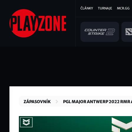
Přejít
Hlavní
ČLÁNKY
TURNAJE
MCR.GG
k
hlavnímu
navigace
obsahu
ZÁPASOVNÍK
PGL MAJOR ANTWERP 2022 RMR 