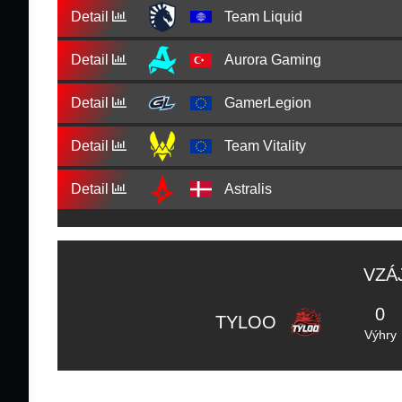
Detail
Team Liquid
Detail
Aurora Gaming
Detail
GamerLegion
Detail
Team Vitality
Detail
Astralis
VZÁ
0
TYLOO
Výhry