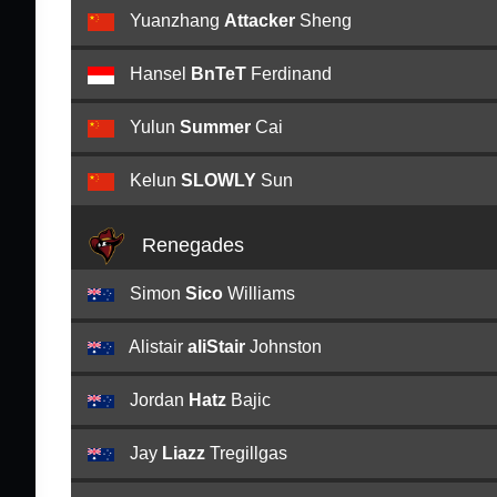
Yuanzhang
Attacker
Sheng
Hansel
BnTeT
Ferdinand
Yulun
Summer
Cai
Kelun
SLOWLY
Sun
Renegades
Simon
Sico
Williams
Alistair
aliStair
Johnston
Jordan
Hatz
Bajic
Jay
Liazz
Tregillgas