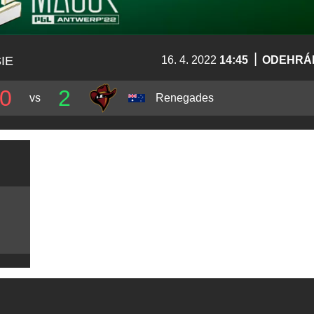
|
IE
16. 4. 2022
14:45
ODEHRÁ
0
2
vs
Renegades