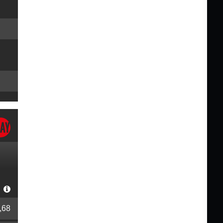
r
,68