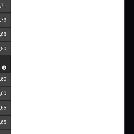
,71
,73
,68
,80
r
,60
,60
,65
,65