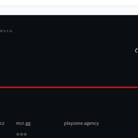
e s.r.o.
Č
F
cz
mcr.gg
playzone.agency