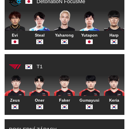
DetonatioN FocusMe
Evi
Steal
Yaharong
Yutapon
Harp
T1
Zeus
Oner
Faker
Gumayusi
Keria