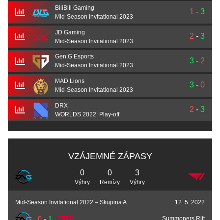
BiliBili Gaming
1
-
3
Mid-Season Invitational 2023
JD Gaming
2
-
3
Mid-Season Invitational 2023
Gen.G Esports
3
-
2
Mid-Season Invitational 2023
MAD Lions
3
-
0
Mid-Season Invitational 2023
DRX
2
-
3
WORLDS 2022: Play-off
VZÁJEMNÉ ZÁPASY
0
0
3
Výhry
Remízy
Výhry
Mid-Season Invitational 2022 – Skupina A
12. 5. 2022
0
-
1
Summoners Rift