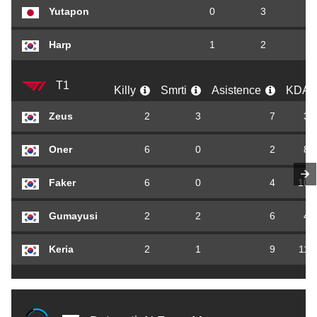
Yutapon
0
3
Harp
1
2
T1
Killy
Smrti
Asistence
KDA
Zeus
2
3
7
3,
Oner
6
0
2
8,
Faker
6
0
4
10,
Gumayusi
2
2
6
4,
Keria
2
1
9
11,