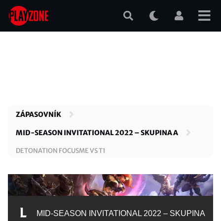
Přejít
k
hlavnímu
obsahu
ZÁPASOVNÍK
MID-SEASON INVITATIONAL 2022 – SKUPINA A
DETONATION FOCUSME VS T1
MID-SEASON INVITATIONAL 2022 – SKUPINA