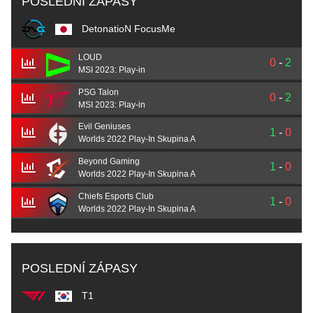
POSLEDNÍ ZÁPASY
DetonatioN FocusMe
LOUD
0
-
2
MSI 2023: Play-in
PSG Talon
0
-
2
MSI 2023: Play-in
Evil Geniuses
1
-
0
Worlds 2022 Play-In Skupina A
Beyond Gaming
1
-
0
Worlds 2022 Play-In Skupina A
Chiefs Esports Club
1
-
0
Worlds 2022 Play-In Skupina A
POSLEDNÍ ZÁPASY
T1