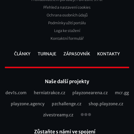
Přehled a nastavení cookies
Footer
Ochrana osobních údajů
2
Podmínky užití portálu
Loga ke stažení
Kontaktní formulář
ČLÁNKY
TURNAJE
ZÁPASOVNÍK
KONTAKTY
Footer
Naše další projekty
dev1s.com
herniatrakce.cz
playzonearena.cz
mcr.gg
Recommended
playzone.agency
pzchallenge.cz
shop.playzone.cz
links
zivestreamy.cz
Zůstaňte s námi ve spojení