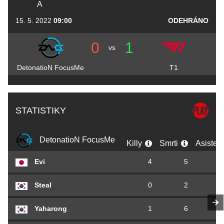
A
15. 5. 2022
09:00
ODEHRÁNO
0
1
vs
DetonatioN FocusMe
T1
STATISTIKY
DetonatioN FocusMe
Killy
Smrti
Asiste
Evi
4
5
Steal
0
2
Yaharong
1
6