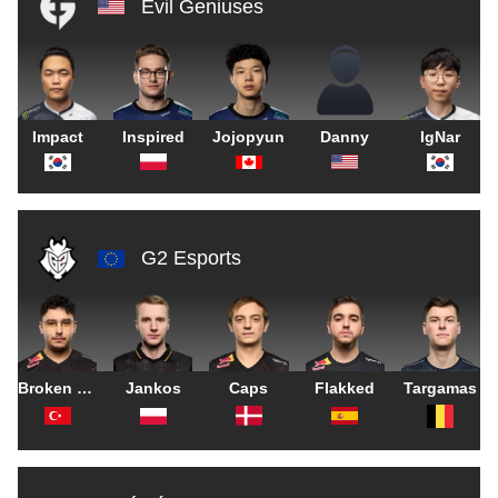
Evil Geniuses
Impact
Inspired
Jojopyun
Danny
IgNar
G2 Esports
Broken Blade
Jankos
Caps
Flakked
Targamas