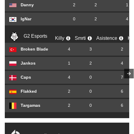
Danny
2
2
1
IgNar
0
2
4
G2 Esports
Killy
Smrti
Asistence
K
Broken Blade
4
3
2
Jankos
1
2
4
Caps
4
0
7
Flakked
2
0
6
Targamas
2
0
6