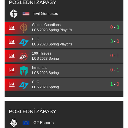
POSLEDNÍ ZÁPASY
Evil Geniuses
Golden Guardians
0
-
3
LCS 2023 Spring Playoffs
CLG
3
-
0
LCS 2023 Spring Playoffs
100 Thieves
0
-
1
LCS 2023 Spring
Immortals
0
-
1
LCS 2023 Spring
CLG
1
-
0
LCS 2023 Spring
POSLEDNÍ ZÁPASY
G2 Esports