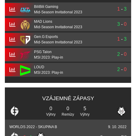
BiliBili Gaming
1
-
3
Mid-Season Invitational 2023
MAD Lions
3
-
0
Mid-Season Invitational 2023
Gen.G Esports
1
-
3
Mid-Season Invitational 2023
PSG Talon
2
-
0
MSI 2023: Play-in
LOUD
2
-
0
MSI 2023: Play-in
VZÁJEMNÉ ZÁPASY
0
0
5
Výhry
Remízy
Výhry
WORLDS 2022 - SKUPINA B
9. 10. 2022