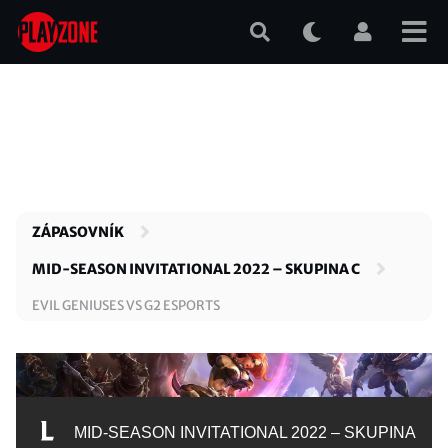
Přejít
k
hlavnímu
obsahu
ZÁPASOVNÍK
MID-SEASON INVITATIONAL 2022 – SKUPINA C
EVIL GENIUSES VS G2 ESPORTS
MID-SEASON INVITATIONAL 2022 – SKUPINA