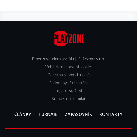
Provozovatelem portálu je PLAYzone s.r.o.
Přehled a nastavení cookies
Footer
Ochrana osobních údajů
2
Podmínky užití portálu
Loga ke stažení
Kontaktní formulář
ČLÁNKY
TURNAJE
ZÁPASOVNÍK
KONTAKTY
Footer