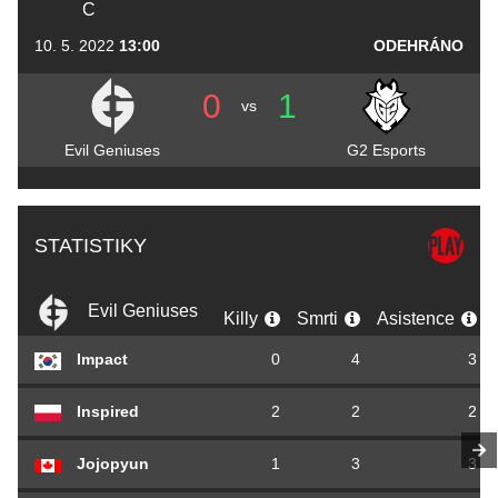
C
10. 5. 2022
13:00
ODEHRÁNO
0
1
vs
Evil Geniuses
G2 Esports
STATISTIKY
Evil Geniuses
Killy
Smrti
Asistence
Impact
0
4
3
Inspired
2
2
2
Jojopyun
1
3
3